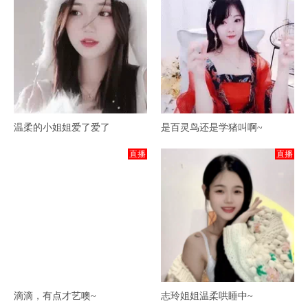
温柔的小姐姐爱了爱了
是百灵鸟还是学猪叫啊~
直播
直播
滴滴，有点才艺噢~
志玲姐姐温柔哄睡中~