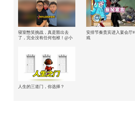
寝室憋笑挑战，真是豁出去
安排节奏贵宾进入宴会厅#
了，完全没有任何包袱！@小
戏
狐 @搞笑狐 @张朝阳
人生的三道门，你选择？