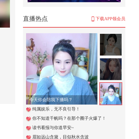
【一镜解锁潮生活】这个菜王终于
吃上心心念念的空心菜了！！！！
螺...
192
直播热点
下载APP领会员
#快成长计划 #影画演绎未来之星
刚好路过，看到这个小女孩也太调
皮...
577
“剩下的话，我不想在说清楚了”翻
唱小众粤语情歌《我还是什么》#...
1,094
过年了！原来过年在家姐妹们都有
自己的【专称】！？快来在除夕解
锁...
708
腻腻在线点歌台
谁才是真正的敖润姑姑
纯属娱乐，无不良引导！
你不知道千帆吗？在那个圈子火爆了！
1,946
读书看报与你道早安~
1944年的大后方，百姓用双手撑起
眉如远山含黛，目似秋水含波