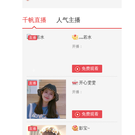
了国家
1,424
千帆直播
人气主播
灬若水
直播
开播：
免费观看
0
开心雯雯
直播
开播：
免费观看
0
影宝~
直播