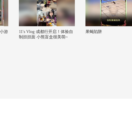
小游
11's Vlog·成都行开启！体验自
果蝇陷阱
制担担面 小熊盲盒很美萌~
【一镜解锁潮生活】 @张朝阳
@阿畅酷酷的 @潮流生活狐 @
小丰本丰 #一不小心就潮了 #地
球online秋关副本 #2026秋季搜
狐视频关注流大会