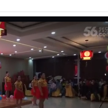
亮度
标准
饱和度
100