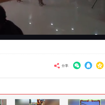
对比度
100
标清
倍速
分享: