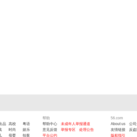
帮助
56.com
6出品
高校
粤语
帮助中心
未成年人举报通道
About us
公司
戏
时尚
娱乐
意见反馈
举报专区
处理公告
友情链接
反盗
儿
母婴
拍客
平台公约
版权指引