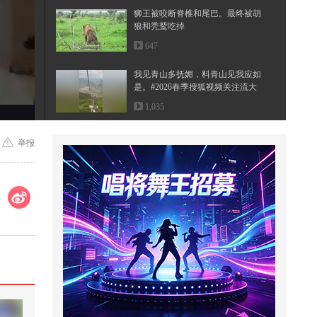
狮王被咬断脊椎和尾巴。最终被胡
狼和秃鹫吃掉
647
我见青山多抚媚，料青山见我应如
是。#2026春季搜狐视频关注流大
会 ...
1,035
微短剧偏心沉沉【一】
举报
2,187
为艺术献身的女神詹妮弗·康纳利，
幻视老婆人间尤物
2,726
【潮狐星朋友|龙嘉誉】@龙嘉誉 最
想送给外星人看的竟然是关注
流！...
3,355