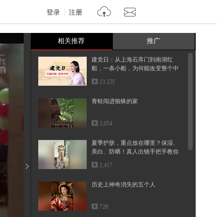
登录
注册
相关推荐
推广
建党日：从上海石库门到南湖红
船，一条小船，为何能改变整个中
国
23.2万
青蛙闯进狼蛛的家
3,054
夏季护肤，重点放在哪里？保湿、
美白、防晒！真人出镜手把手教你
夏...
2,417
历史上神奇消失的五个人
728