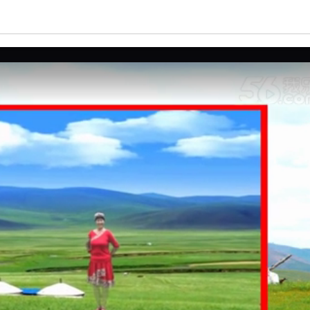
亮度
标准
饱和度
100