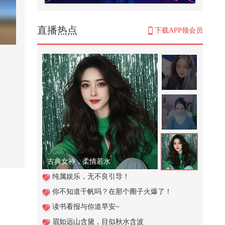
伟大的消防员叔叔不顾自己的安慰
救大家真的太感人啦
2,574
直播热点
下载APP领会员
26春关KPOP区路演《HAWW》|神
圣幻梦交织，搭配默契舞动#2026
春季搜...
692
动物怎么叫！看完都不知道原本应
该怎么叫了！@小狐 @搞笑狐 @张
朝阳
6,450
高市早苗“东窗事发”，日本又要多
一个“短命首相”？
17,143
古典女神，柔情若水
半夜看到这一幕实在太惊悚了
纯属娱乐，无不良引导！
你不知道千帆吗？在那个圈子火爆了！
2,843
读书看报与你道早安~
这个视频也太好看了吧。#二次元 #
眉如远山含黛，目似秋水含波