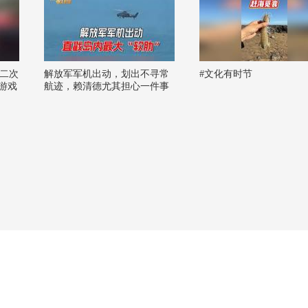
二次
解放军军机出动，划出不寻常
#文化有时节
笑游戏
航迹，赖清德尤其担心一件事