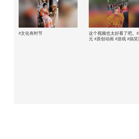
#文化有时节
这个视频也太好看了吧。#
元 #原创动画 #游戏 #搞
#AI