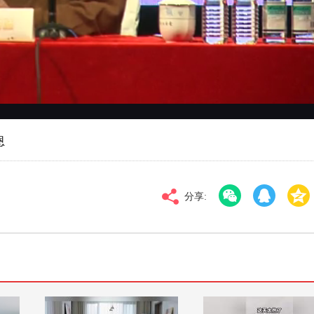
对比度
100
标清
倍速
恩
分享: