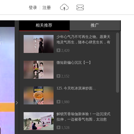
登录
注册
相关推荐
推广
少年心气乃不可再生之物。愿秉天
地灵气而生，随本心肆意生长，有
着...
2,420
微短剧偏心沉沉【一】
2,152
125. 今天吃冰淇淋炒面…
1,980
解锁芳香瑜伽新体验！一边沉浸式
拉伸，一边被香气包围，太治愈
啦！...
1,528