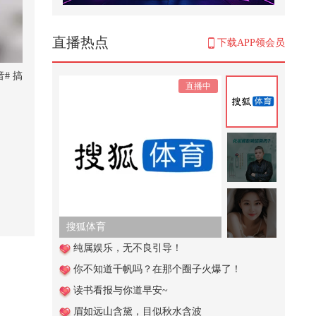
跑酷去打水漂，又菜又爱玩#第一
视角跑酷 #野人杰 #极限运动 #跑酷
...
3,251
直播热点
下载APP领会员
法国国会通过协助死亡法案，为患
者安乐死设严格条件,“张朝阳”账...
# 搞
直播中
28,882
善良的小紫月
49,475
帮助司机小姐姐机智求救 #小游戏
8,290
搜狐体育
阻止餐厅不文明行为 #小游戏
纯属娱乐，无不良引导！
你不知道千帆吗？在那个圈子火爆了！
178
读书看报与你道早安~
狐厂大拷问新春特别节目️ @白鹿m
眉如远山含黛，目似秋水含波