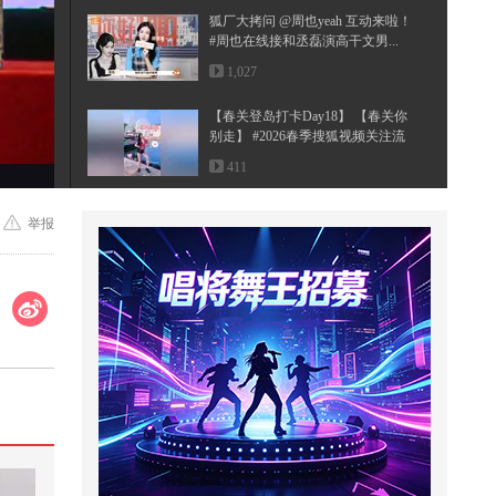
狐厂大拷问 ️@周也yeah 互动来啦！️
#周也在线接和丞磊演高干文男...
1,027
【春关登岛打卡Day18】 【春关你
别走】 #2026春季搜狐视频关注流
大...
411
【一键解锁潮生活】欢迎收看高精
举报
力人群看赛文婷演唱会的vlog｜两
天...
38,837
既然是生活就免不了酸甜苦辣，既
然是人生就免不了人情冷暖，生活
就...
7,912
萌娃日常趣味生活合集
2,231