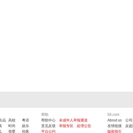
帮助
56.com
6出品
高校
粤语
帮助中心
未成年人举报通道
About us
公司
戏
时尚
娱乐
意见反馈
举报专区
处理公告
友情链接
反盗
儿
母婴
拍客
平台公约
版权指引