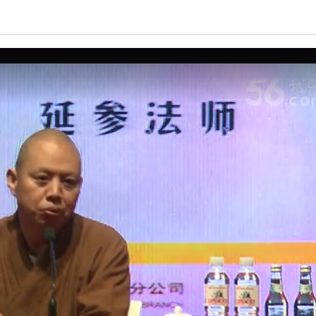
亮度
标准
饱和度
100