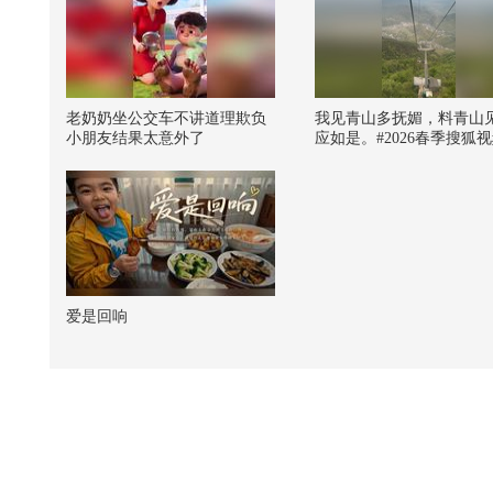
老奶奶坐公交车不讲道理欺负
我见青山多抚媚，料青山
小朋友结果太意外了
应如是。#2026春季搜狐
注流大会 #五一去哪逛吃 
学探索小组 @高速公鹿 
医生 @妇产科王贵芳医生
肤西施 @春华姐姐 @智
@陈小兜律师 @航航儿 @
梨like @化无止境薛老师 
员明莉 @星际奇航 @张朝
@张博士聊数学 @蒋院长
爱是回响
天 @春华姐姐 @搜狐旅游
晓乐博士 @小马同学努力
小K财宝书 @小蒋开心心