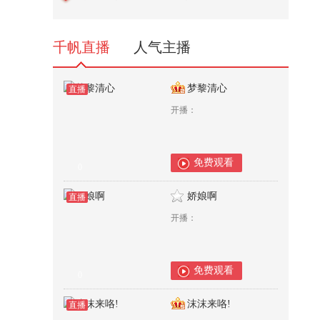
y 互动来啦！#白鹿展示唐宫OST
转...
1,177
千帆直播
人气主播
梦黎清心
直播
开播：
免费观看
0
娇娘啊
直播
开播：
免费观看
0
沫沫来咯!
直播