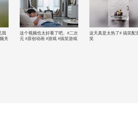
见我
这个视频也太好看了吧。#二次
这天真是太热了# 搞笑配音
视频关
元 #原创动画 #游戏 #搞笑游戏
笑
@科
#AI
@付虹
 @痘
贤律师
嘿凤
@演
阳
讲航
 @
吖 @