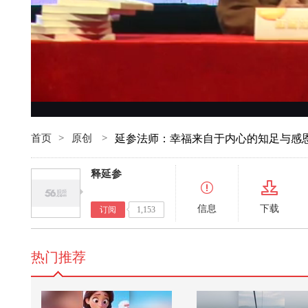
首页
>
原创
>
延参法师：幸福来自于内心的知足与感
释延参
信息
下载
订阅
1,153
热门推荐