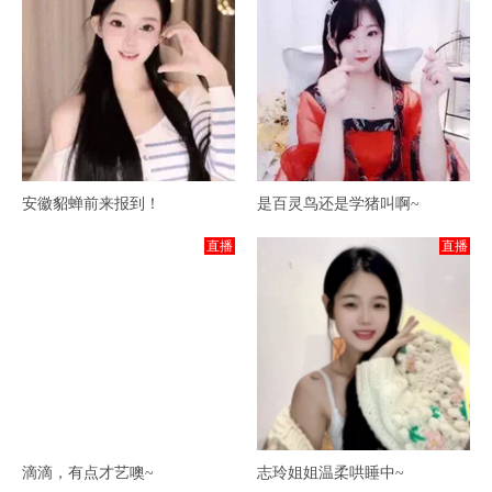
安徽貂蝉前来报到！
是百灵鸟还是学猪叫啊~
直播
直播
滴滴，有点才艺噢~
志玲姐姐温柔哄睡中~