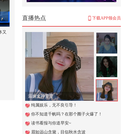
#被国风硬控了 我的思念似六月的
小雨哗哗～
367
直播热点
下载APP领会员
这个视频也太好看了吧。#二次元 #
原创动画 #游戏 #搞笑游戏 #AI
本又
25,130
童年那家小卖部【六元盒饭】@搞
笑狐 @80后小芳 @小狐
421
【民族器乐】“江湖旧忆几分 听者
唏嘘感人 成败功名 八荒往事 到
头...
1,063
温婉女神雯雯
解放军军机出动，划出不寻常航
纯属娱乐，无不良引导！
迹，赖清德尤其担心一件事
你不知道千帆吗？在那个圈子火爆了！
2,748
读书看报与你道早安~
第1集：你居然在外面亲热的时候
眉如远山含黛，目似秋水含波