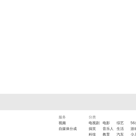
服务
分类
视频
电视剧
电影
综艺
5
自媒体分成
搞笑
音乐人
生活
游
科技
教育
汽车
少