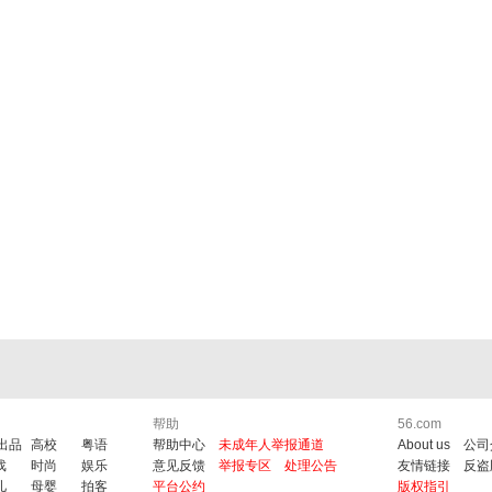
帮助
56.com
6出品
高校
粤语
帮助中心
未成年人举报通道
About us
公司
戏
时尚
娱乐
意见反馈
举报专区
处理公告
友情链接
反盗
儿
母婴
拍客
平台公约
版权指引