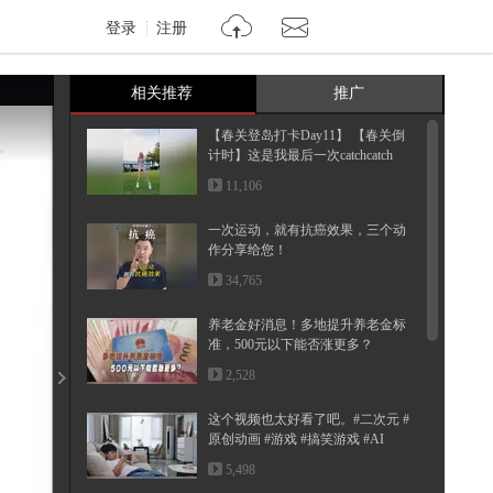
登录
注册
相关推荐
推广
【春关登岛打卡Day11】 【春关倒
计时】这是我最后一次catchcatch
@...
11,106
一次运动，就有抗癌效果，三个动
作分享给您！
34,765
养老金好消息！多地提升养老金标
准，500元以下能否涨更多？
2,528
这个视频也太好看了吧。#二次元 #
原创动画 #游戏 #搞笑游戏 #AI
5,498