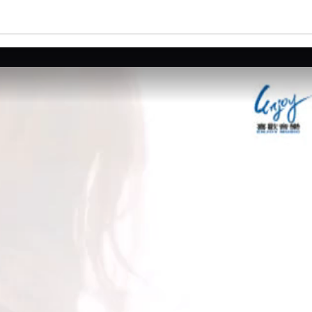
亮度
标准
饱和度
100