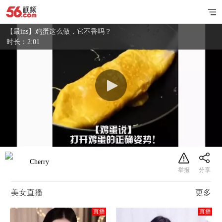
【最ins】鸡蛋这么做，它不香吗？
时长：2:01
Cherry
美女直播
更多
直播
直播