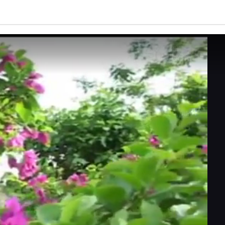
亮度
标准
饱和度
100