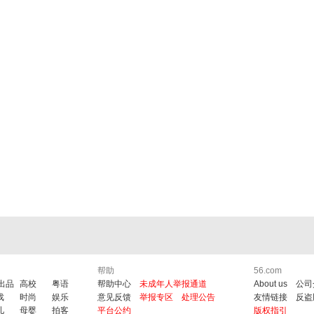
帮助
56.com
6出品
高校
粤语
帮助中心
未成年人举报通道
About us
公司
戏
时尚
娱乐
意见反馈
举报专区
处理公告
友情链接
反盗
儿
母婴
拍客
平台公约
版权指引