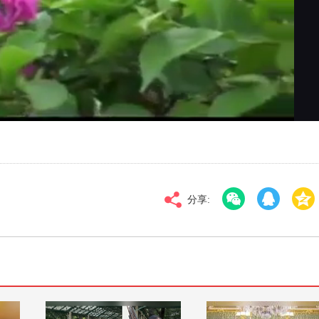
对比度
100
标清
倍速
分享: