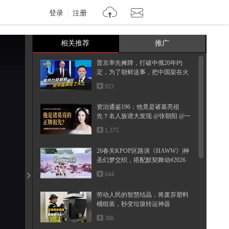
登录
注册
相关推荐
推广
普京率先摊牌，打破中俄20年约
定，为了朝鲜这事，把中国架在火
上
923
资治通鉴196：他竟是诸葛亮祖
先？名人族谱大发现 @张朝阳 @一
只飞...
1,375
26春关KPOP区路演《HAWW》|神
圣幻梦交织，搭配默契舞动#2026
春季搜...
644
劳动人民的智慧结晶，将废弃塑料
桶组装，秒变垃圾转运神器
386