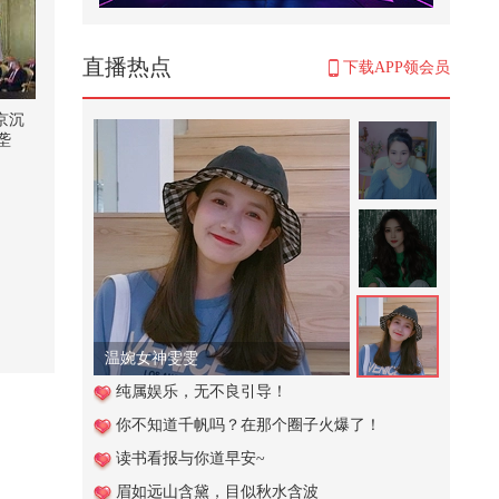
魏凤和案、李尚福案一审宣判
55,286
直播热点
下载APP领会员
125. 今天吃冰淇淋炒面…
京沉
垄
1,993
深夜放毒：脆皮五花肉、深海章鱼
足 、火鸡面！
1,103
#2026春季搜狐视频关注流大会 #
我的乡村生活# 农村搞笑段子
511
温婉女神雯雯
切洋葱
纯属娱乐，无不良引导！
你不知道千帆吗？在那个圈子火爆了！
1,148
读书看报与你道早安~
孩子吃荔枝会进ICU？@关凌 @付
眉如远山含黛，目似秋水含波