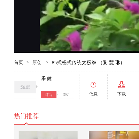
首页
>
原创
>
85式杨式传统太极拳 （黎 慧 琳）
乐 健
信息
下载
订阅
397
热门推荐