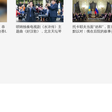
，恭
唢呐独奏电视剧《水浒传》主
托卡耶夫当面“劝和”，普
映香L
题曲《好汉歌》，北京天坛琴
默以对：俄在后院的叙事
之声民乐团伴奏
断，开始松动了
6春季
日好
#开心