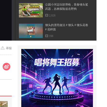
公园小河边玩软弹枪，装备锤头鲨
武器，丛林探险追击野狗
2,928
馒头的漂亮做法 # 馒头 # 馒头花卷
# 花样面
198
动物怎么叫！看完都不知道原本应
举报
该怎么叫了！@小狐 @搞笑狐 @张
朝阳
6,344
萌娃不想把手机借给别人没想到一
位老爷爷却这样做
2,892
#科技之美# 高速摄影：33台“猛
禽”（Raptor）发动机为“超级重型...
460