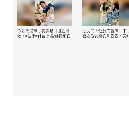
你以为没事，其实是肝脏在呼
朋友们！让我们暂停一下
救！#健康#科普 @搜狐视频官
喜这位女嘉宾和香香@吴
方小助手 @王桂真营养师 @姚
ucia 牵手成
叔和李阿姨 @健康狐 @妇产科
功！！！！！！！！#202
王贵芳医生 @临床药师孙业欣
搜狐视频关注流大会 #春
@努力学习的总结侠 @Jojo医
景当歌 #追星 #追星日记 
生 @小狐 @普外耿医生 @小
马同学努力吖 @在下散财 @张
朝阳 @皮肤科周星医生 @嘿凤
梨like