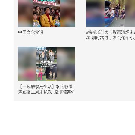
中国文化常识
#快成长计划 #影画演绎未
星 刚好路过，看到这个小
也太调皮了，看吧这帅哥
的……#搞笑视频 #内容启
享计划
【一镜解锁潮生活】欢迎收看
舞蹈播主周末私教+路演随舞vl
og~@潮流生活狐 @KPOP狐 @
张朝阳 @阿畅酷酷的 @小狐
@努力学习的总结侠 #一不小
心就潮了