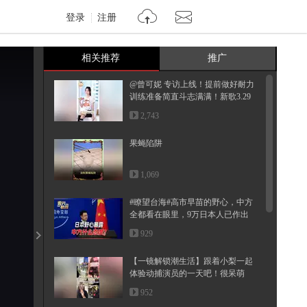
登录
注册
相关推荐
推广
@曾可妮 专访上线！提前做好耐力
训练准备简直斗志满满！新歌3.29
即...
2,743
果蝇陷阱
1,069
#瞭望台海#高市早苗的野心，中方
全都看在眼里，9万日本人已作出
最...
929
【一镜解锁潮生活】跟着小梨一起
体验动捕演员的一天吧！很呆萌
哦！...
952