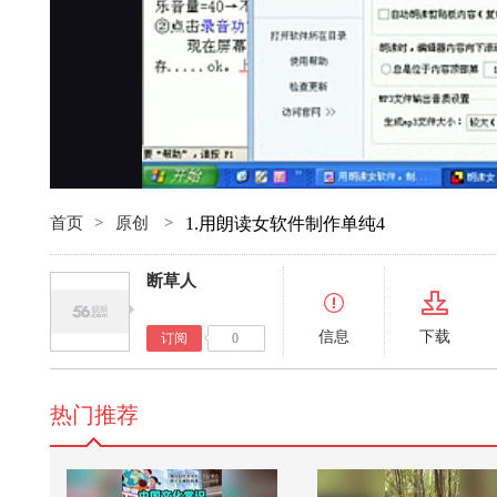
首页
>
原创
>
1.用朗读女软件制作单纯4
断草人
信息
下载
订阅
0
热门推荐