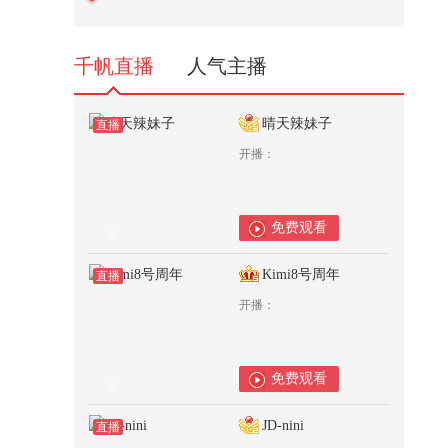
来BULLETRUX总裁成胜惠，2026
搜狐...
795
千帆直播
人气主播
晴天辣妹子
直播
开播：
免费观看
0
Kimi8号周年
直播
开播：
免费观看
0
JD-nini
直播