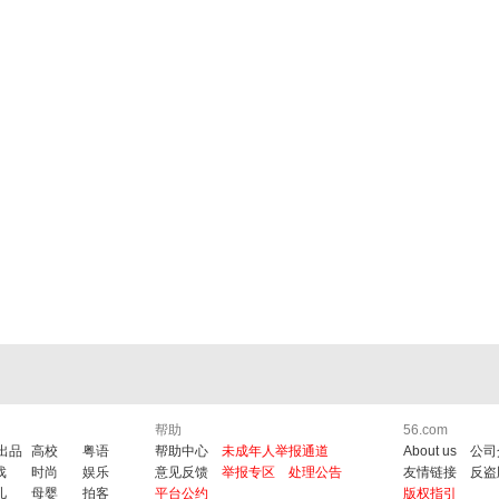
帮助
56.com
6出品
高校
粤语
帮助中心
未成年人举报通道
About us
公司
戏
时尚
娱乐
意见反馈
举报专区
处理公告
友情链接
反盗
儿
母婴
拍客
平台公约
版权指引