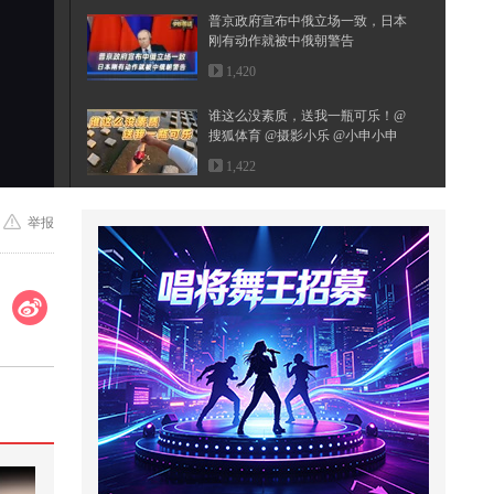
普京政府宣布中俄立场一致，日本
刚有动作就被中俄朝警告
1,420
谁这么没素质，送我一瓶可乐！@
搜狐体育 @摄影小乐 @小申小申
@郭...
1,422
普京率先摊牌，打破中俄20年约
举报
定，为了朝鲜这事，把中国架在火
上
973
公园小河边玩软弹枪，装备锤头鲨
武器，丛林探险追击野狗
2,954
变形金刚闪耀版第五弹，擎天柱大
战五面怪，治疗基地重新复活
1,100