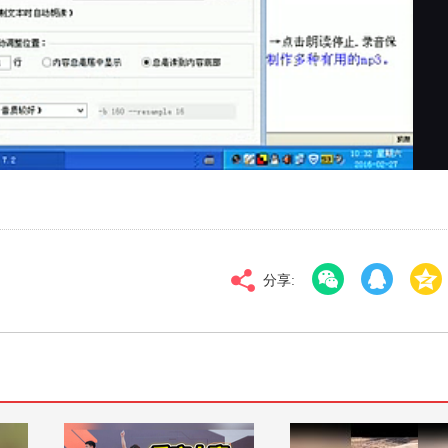
对比度
100
标清
倍速
分享: