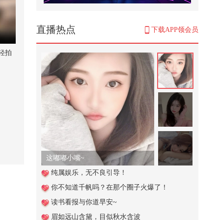
狐厂大明星️ @林允Jelly 预告来啦#
林允问叶祖新营业是AI吗# 在大...
1,341
直播热点
下载APP领会员
举起多重的重量
轻拍
1,435
为艺术献身的女神詹妮弗·康纳利，
幻视老婆人间尤物
2,799
#文化有时节
18,087
这嘟嘟小嘴~
中俄舰队主力在青岛集结完毕，必
纯属娱乐，无不良引导！
须压一压美日31国的气焰
你不知道千帆吗？在那个圈子火爆了！
320
读书看报与你道早安~
白俄罗斯国家科学院博士、光梭未
眉如远山含黛，目似秋水含波