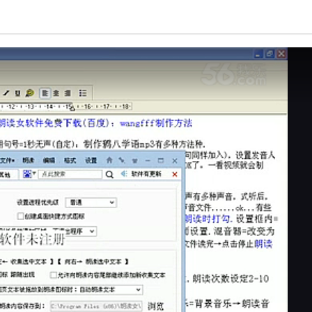
亮度
标准
饱和度
100