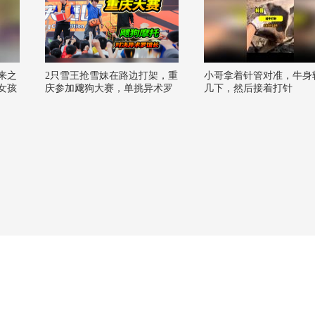
来之
2只雪王抢雪妹在路边打架，重
小哥拿着针管对准，牛身
女孩
庆参加飕狗大赛，单挑异术罗
几下，然后接着打针
吓
馆长
发分