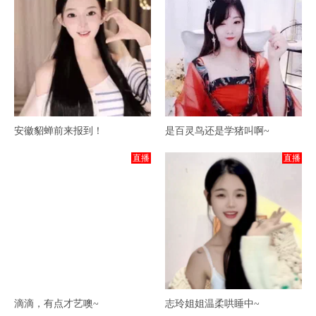
安徽貂蝉前来报到！
是百灵鸟还是学猪叫啊~
直播
直播
滴滴，有点才艺噢~
志玲姐姐温柔哄睡中~