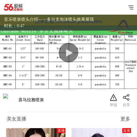
音乐喷泉喷头介绍——多分支泡沫喷头效果展现
时长：0:47
喜马拉雅喷泉
美女直播
更多
直播
直播