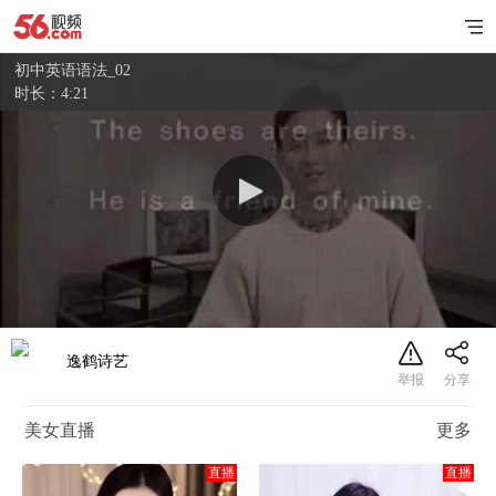
初中英语语法_02
时长：4:21
逸鹤诗艺
美女直播
更多
直播
直播