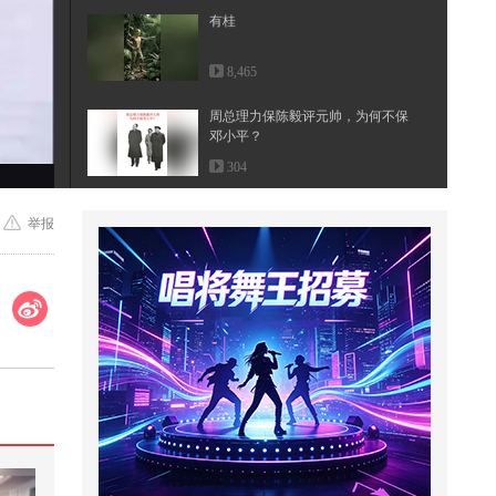
有桂
8,465
周总理力保陈毅评元帅，为何不保
邓小平？
304
coco回忆与谢贤交往细节 称其卖劳
举报
斯莱斯帮她填窟窿
17,205
【韩国小电影】姐喝醉了，弟就有
机会了
34,810
蒙眼摸孩子，他一个个比过去，却
不敢认：“我记忆里的娃比我矮一
点...
20.1万