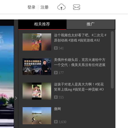
登录
注册
相关推荐
推广
这个视频也太好看了吧。#二次元 #
原创动画 #游戏 #搞笑游戏 #AI
541
美俄外长碰头后，克宫火速给中方
一个交代：俄美关系没有任何进展
177
这孩子对老人是真大方啊！#笑花
笑草上线ing #搞笑是一种贡献 #O
MG...
555
撒网
3,630