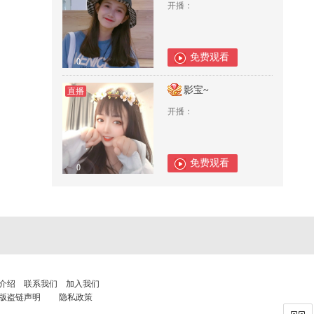
开播：
免费观看
0
影宝~
直播
开播：
免费观看
0
介绍
联系我们
加入我们
版盗链声明
隐私政策