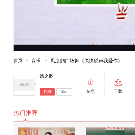
首页
>
音乐
>
凤之韵广场舞《快快说声我爱你》
凤之韵
信息
下载
订阅
404
热门推荐