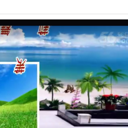
亮度
标准
饱和度
100