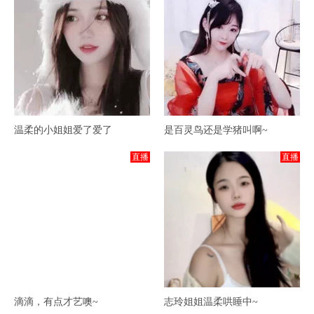
温柔的小姐姐爱了爱了
是百灵鸟还是学猪叫啊~
直播
直播
滴滴，有点才艺噢~
志玲姐姐温柔哄睡中~