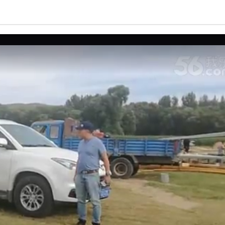
亮度
标准
饱和度
100