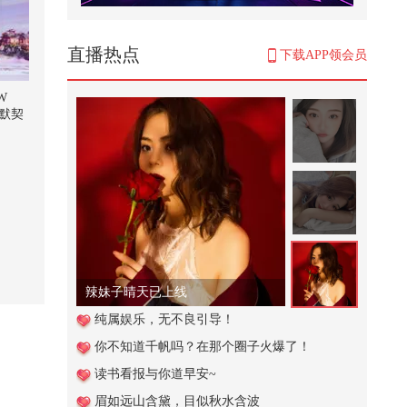
撒网
3,887
直播热点
下载APP领会员
1944年的大后方，百姓用双手撑起
了国家
W
默契
1,434
关注流
2026关注流舞蹈大赛 广州站后台对
话星推官&明星评委@杨泰瑞 ｜评
分...
952
什么样的子女才孝顺？怎样养儿才
能防老？
7,817
辣妹子晴天已上线
当文化遇上武打。热映电影《火遮
纯属娱乐，无不良引导！
眼》里的招式真的能打吗？@张朝
你不知道千帆吗？在那个圈子火爆了！
阳...
7,894
读书看报与你道早安~
花一年时间，准备一份礼物
眉如远山含黛，目似秋水含波