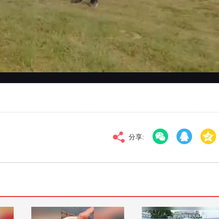
对比度
100
标清
倍速
分享: