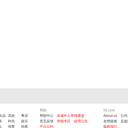
帮助
56.com
6出品
高校
粤语
帮助中心
未成年人举报通道
About us
公司
戏
时尚
娱乐
意见反馈
举报专区
处理公告
友情链接
反盗
儿
母婴
拍客
平台公约
版权指引