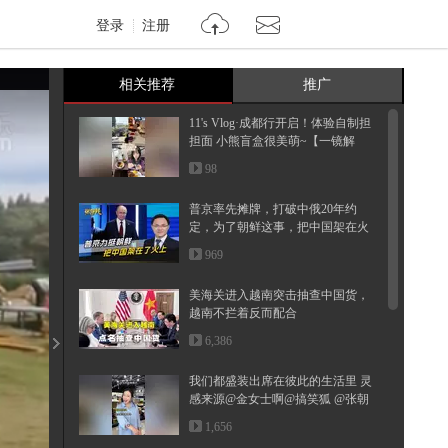
登录
注册
相关推荐
推广
11's Vlog·成都行开启！体验自制担
担面 小熊盲盒很美萌~【一镜解
锁...
98
普京率先摊牌，打破中俄20年约
定，为了朝鲜这事，把中国架在火
上
969
美海关进入越南突击抽查中国货，
越南不拦着反而配合
6,386
我们都盛装出席在彼此的生活里 灵
感来源@金女士啊@搞笑狐 @张朝
阳
1,656