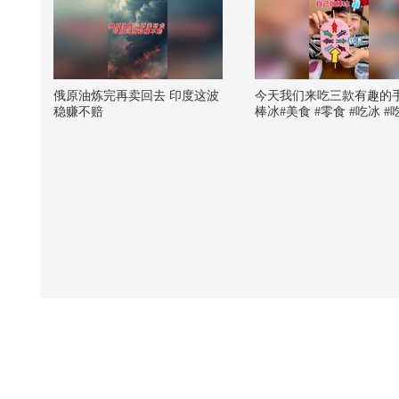
俄原油炼完再卖回去 印度这波
今天我们来吃三款有趣的
稳赚不赔
棒冰#美食 #零食 #吃冰 #
达人 #棒冰