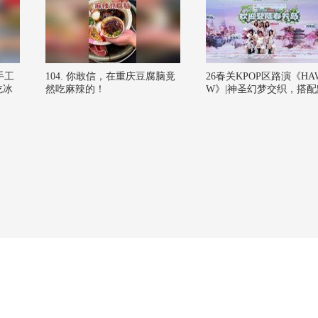
手工
104. 你敢信，在重庆豆腐脑竟
26春关KPOP区路演《HA
吃冰
然吃麻辣的！
W》|神圣幻梦交织，搭配
舞动#2026春季搜狐视频
大会 #欢迎登陆春关岛