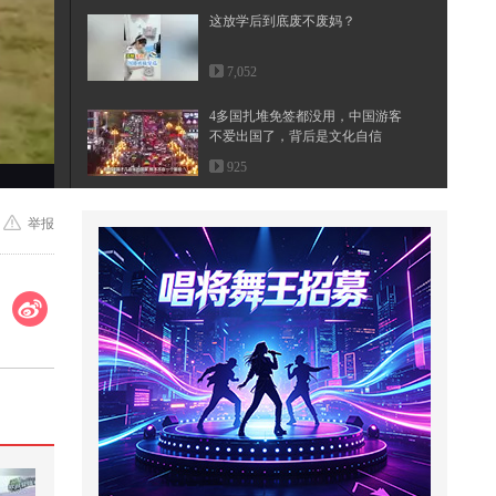
这放学后到底废不废妈？
7,052
4多国扎堆免签都没用，中国游客
不爱出国了，背后是文化自信
925
萌娃搞笑日常
举报
670
你以为没事，其实是肝脏在呼救！
#健康#科普 @搜狐视频官方小助手
@...
1,462
#瞭望台海#登上访华专机前，特朗
普留下一句话，在美国引起众怒
31,974