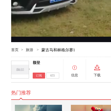
首页
>
旅游
>
蒙古马和林格尔赛1
额登
信息
下载
订阅
655
热门推荐