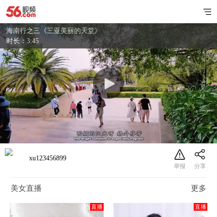
海南行之三《三亚美丽的天堂》
时长：3:45
xu123456899
美女直播
更多
直播
直播