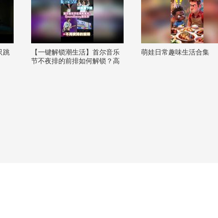
只跳
【一键解锁潮生活】首尔音乐
萌娃日常趣味生活合集
节不夜排的前排如何解锁？高
阳kintex超近距离接下班攻略！
@张朝阳 @狐言岁语 @国风舞
乐狐 @潮流生活狐 @阿畅酷酷
的 @一只飞鸿 @KPOP狐 #OM
G你夏到我了 #一不小心就潮了
#地球online秋关副本 #2026秋
季搜狐视频关注流大会