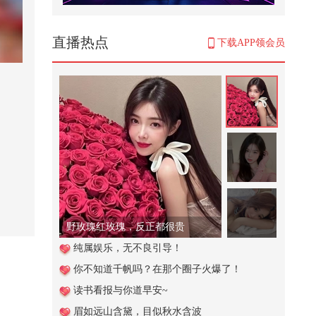
谁懂青春期的男生有多能吃@搞笑
狐 @80后小芳 @小狐 @张朝阳
794
直播热点
下载APP领会员
第1集：程玉棠在相亲时被对方以
金价太贵为由拒绝购买三金，这让
她...
11,780
当你是校园文主角【不吃压力】@
张朝阳 @小狐 @80后小芳 @搞笑
狐
1,074
【韩国小电影】姐喝醉了，弟就有
机会了
34,955
野玫瑰红玫瑰，反正都很贵
104. 你敢信，在重庆豆腐脑竟然吃
纯属娱乐，无不良引导！
麻辣的！
你不知道千帆吗？在那个圈子火爆了！
1,285
读书看报与你道早安~
重庆彭水山体崩塌新闻发布会直播
眉如远山含黛，目似秋水含波