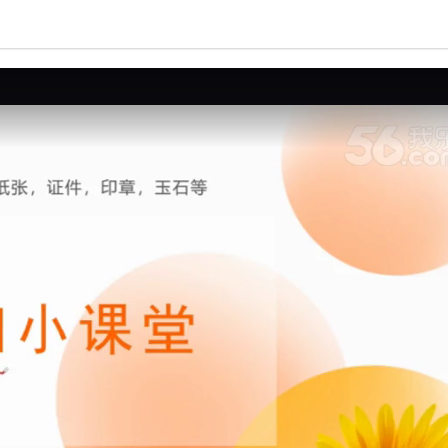
亮度
标准
饱和度
100