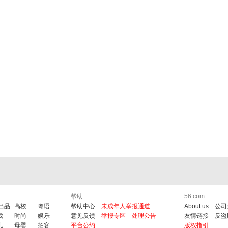
帮助
56.com
6出品
高校
粤语
帮助中心
未成年人举报通道
About us
公司
戏
时尚
娱乐
意见反馈
举报专区
处理公告
友情链接
反盗
儿
母婴
拍客
平台公约
版权指引