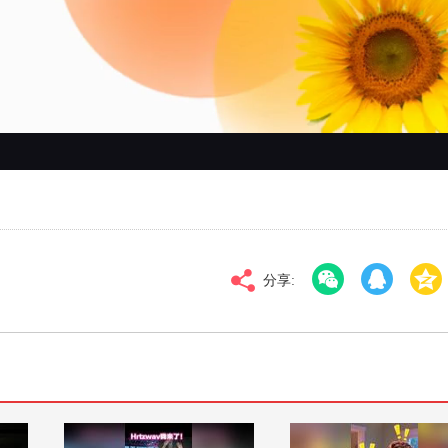
对比度
100
高清
倍速
分享: