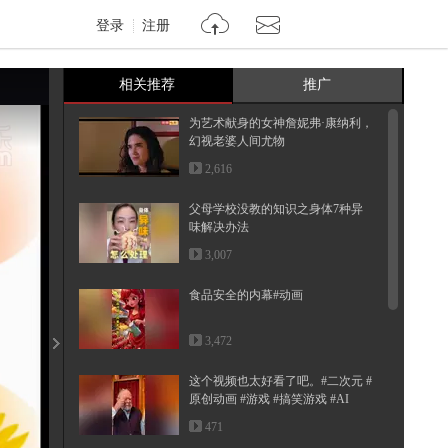
登录
注册
相关推荐
推广
为艺术献身的女神詹妮弗·康纳利，
幻视老婆人间尤物
2,616
父母学校没教的知识之身体7种异
味解决办法
3,007
食品安全的内幕#动画
3,472
这个视频也太好看了吧。#二次元 #
原创动画 #游戏 #搞笑游戏 #AI
471