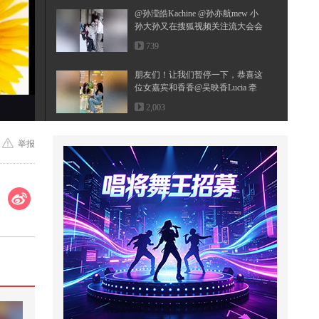
@孙滢皓Kachine @孙亦航mew 小
孙大孙又在搜狐视频关注流大会会
面啦...
739
朋友们！让我们暂停一下，恭喜这
位女嘉宾和香香@吴映香Lucia 牵
手...
2,003
萌娃在外面突遇冰雹如何安全躲避
举报
呢
1,523
花一年时间，准备一份礼物
1,907
【民族器乐】“江湖旧忆几分 听者
唏嘘感人 成败功名 八荒往事 到
头...
1,070