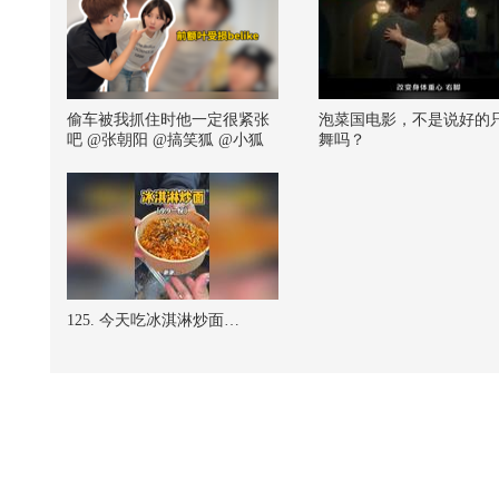
偷车被我抓住时他一定很紧张
泡菜国电影，不是说好的
吧 @张朝阳 @搞笑狐 @小狐
舞吗？
125. 今天吃冰淇淋炒面…