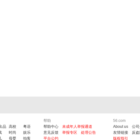
帮助
56.com
6出品
高校
粤语
帮助中心
未成年人举报通道
About us
公司
戏
时尚
娱乐
意见反馈
举报专区
处理公告
友情链接
反盗
儿
母婴
拍客
平台公约
版权指引