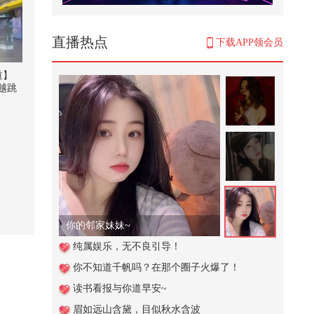
学校的保安叔叔太厉害啦居然一招
就能拿到挂树上的球
304
直播热点
下载APP领会员
我见青山多抚媚，料青山见我应如
是。#2026春季搜狐视频关注流大
道】
会 ...
越跳
1,074
起期待
 @
朋友们！让我们暂停一下，恭喜这
痘肤西
位女嘉宾和香香@吴映香Lucia 牵
鸿 #
手...
2,087
活力满满的课堂！bb班的课堂vlog:
-）#顶尖舞者 #2026关注流国风舞...
203
你的邻家妹妹~
唢呐独奏电视剧《水浒传》主题曲
纯属娱乐，无不良引导！
《好汉歌》，北京天坛琴之声民乐
你不知道千帆吗？在那个圈子火爆了！
团...
624
读书看报与你道早安~
水上闯关捡到手机，做好事也太累
眉如远山含黛，目似秋水含波