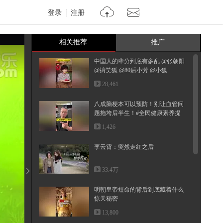
登录
注册
相关推荐
推广
中国人的辈分到底有多乱 @张朝阳
@搞笑狐 @80后小芳 @小狐
28,461
八成脑梗本可以预防！别让血管问
题拖垮后半生！#全民健康素养提
升 ...
1,426
李云霄：突然走红之后
33.4万
明朝皇帝短命的背后到底藏着什么
惊天秘密
13,800