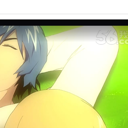
亮度
标准
饱和度
100