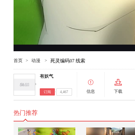
首页
>
动漫
>
死灵编码07 线索
有妖气
信息
下载
订阅
4,467
热门推荐