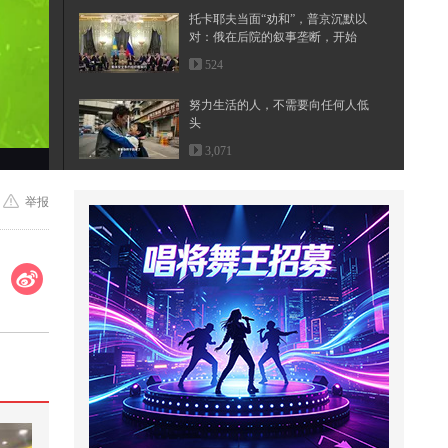
托卡耶夫当面“劝和”，普京沉默以
对：俄在后院的叙事垄断，开始
松...
524
努力生活的人，不需要向任何人低
头
3,071
又想吃核弹了？高市早苗重走八十
举报
年前老路，俄罗斯怒斥日本找死
14,341
被ai彻底驯服@小狐 @搞笑狐 @张
朝阳 #萌娃萌宠笑翻天
2,420
妈妈粗心大意给萌娃拿错了雨伞结
果萌娃的做法太意外了
3,979