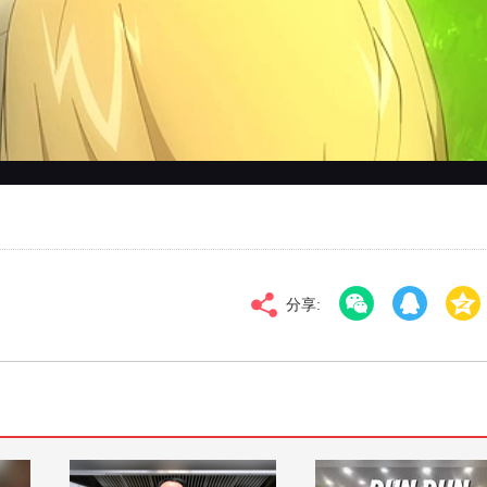
对比度
100
高清
倍速
分享: