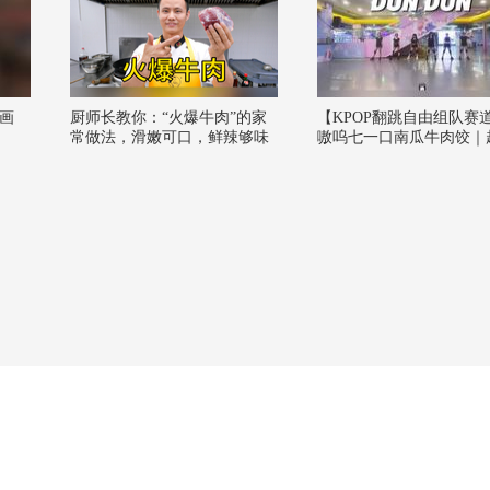
画
厨师长教你：“火爆牛肉”的家
【KPOP翻跳自由组队赛
常做法，滑嫩可口，鲜辣够味
嗷呜七一口南瓜牛肉饺｜
越上头的DUN DUN~一
18号广州站吧！@KPOP狐
阿畅酷酷的 @张朝阳 @
施 @涛姐是女神 @一只飞
2026关注流舞蹈大赛