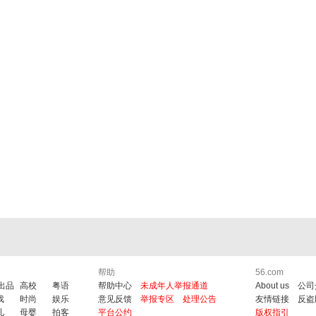
帮助
56.com
6出品
高校
粤语
帮助中心
未成年人举报通道
About us
公司
戏
时尚
娱乐
意见反馈
举报专区
处理公告
友情链接
反盗
儿
母婴
拍客
平台公约
版权指引