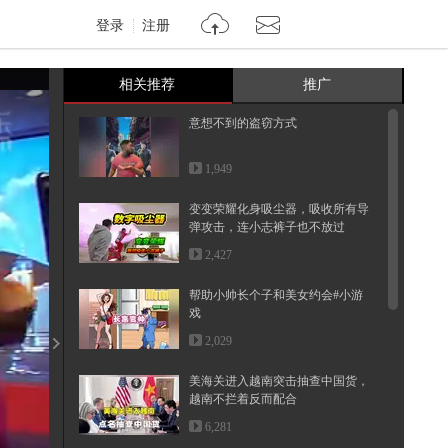
登录
注册
相关推荐
推广
意想不到的盗窃方式
1,949
变变荣耀化身吸尘器，吸收所有导
弹攻击，连小志裤子也不放过
2,427
帮助小帅长个子和美女约会#小游
戏
2,029
美海关进入越南突击抽查中国货，
越南不拦着反而配合
6,281