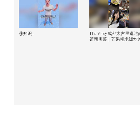
涨知识..
11's Vlog·成都太古里逛
馆新川菜｜芒果糯米饭炒
玫瑰花虾球｜锦城吃茶【
解锁潮生活】#一不小心就
#地球online秋关副本 #202
季搜狐视频关注流大会 @
阳 @阿畅酷酷的 @潮流
@小丰本丰