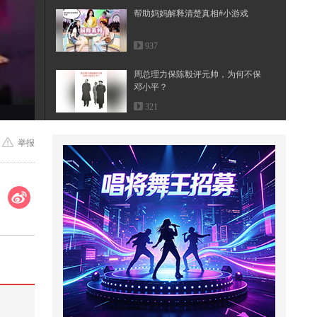
帮助妈妈解释清楚真相#小游戏
937
周总理力保陈毅评元帅，为何不保
邓小平？
321
保姆把小男孩当儿子照顾，却不知
举报
对方其实已经30岁！《铁皮鼓》
39,613
食品安全的内幕#动画
3,458
奔赴草原音乐节，现场超乎预想，
尽兴玩到过瘾！@小狐 @搞笑狐 @
张...
646