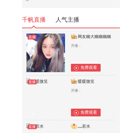
《好汉歌》，北京天坛琴之声民乐
团...
559
千帆直播
人气主播
网友幽大幽幽幽幽
直播
开播：
免费观看
0
暖暖微笑
直播
开播：
免费观看
0
灬若水
直播