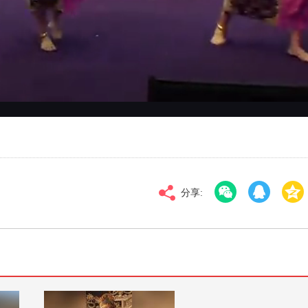
对比度
100
标清
倍速
分享: