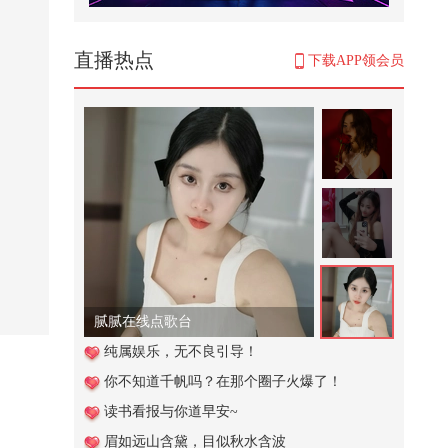
馒头的漂亮做法 # 馒头 # 馒头花卷
# 花样面
201
直播热点
下载APP领会员
人生的三道门，你选择？
6,156
#文化有时节
17,749
解锁芳香瑜伽新体验！一边沉浸式
拉伸，一边被香气包围，太治愈
啦！...
1,544
辣妹子晴天已上线
安排节奏贵宾进入宴会厅#小游戏
纯属娱乐，无不良引导！
你不知道千帆吗？在那个圈子火爆了！
2,377
读书看报与你道早安~
唢呐独奏电视剧《水浒传》主题曲
眉如远山含黛，目似秋水含波