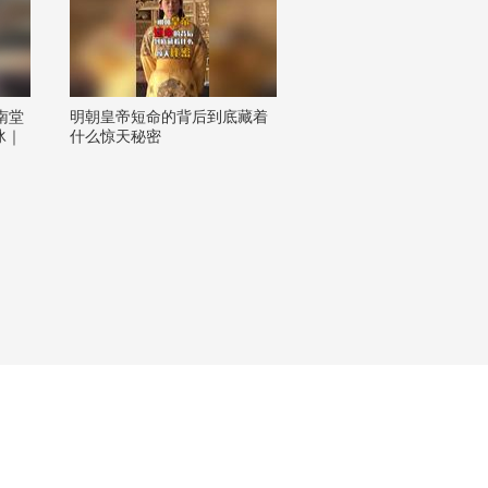
吃南堂
明朝皇帝短命的背后到底藏着
冰｜
什么惊天秘密
一镜
潮了
6秋
张朝
生活狐