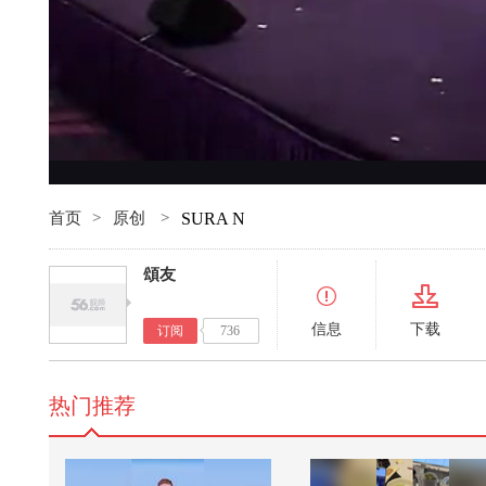
首页
>
原创
>
SURA N
頌友
信息
下载
订阅
736
热门推荐