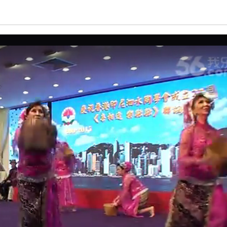
亮度
标准
饱和度
100