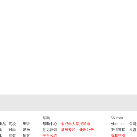
帮助
56.com
6出品
高校
粤语
帮助中心
未成年人举报通道
About us
公司
戏
时尚
娱乐
意见反馈
举报专区
处理公告
友情链接
反盗
儿
母婴
拍客
平台公约
版权指引