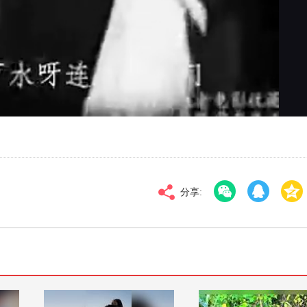
对比度
100
标清
倍速
分享: