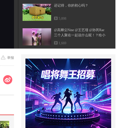
还记得，你的初心吗？
5,898
@高卿尘Nine @王艺瑾 @孙芮Rae
三个人聚在一起说什么呢！？给小
狐...
1,669
切掉了手指头
举报
9,160
三部速成法
176
麻烦给我的爱人来一杯mojito #被国
风硬控了
38.6万