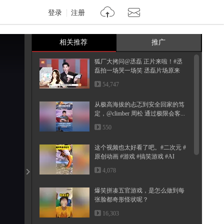
登录
注册
相关推荐
推广
狐厂大拷问️@丞磊 正片来啦！#丞
磊拍一场哭一场笑 丞磊片场原来
是...
54,747
从极高海拔的忐忑到安全回家的笃
定，@climber 周松 通过极限会客...
550
这个视频也太好看了吧。#二次元 #
原创动画 #游戏 #搞笑游戏 #AI
4,078
爆笑拼凑五官游戏，是怎么做到每
张脸都奇形怪状呢？
16,303