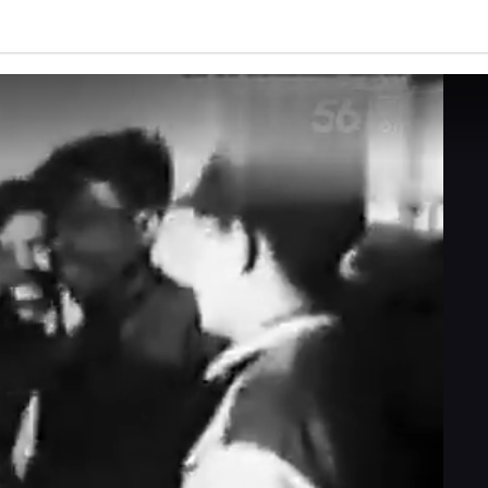
亮度
标准
饱和度
100