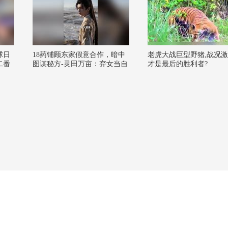
球日
18药铺顾东家假意合作，暗中
老虎大战巨型野猪,战况激
二番
图谋秘方-灵田万亩：弃女当自
才是最后的胜利者?
？@
强
 @狐
i @
搜狐垂
 @
@狐
综艺
姐@
到神笔
大明
@刘
很AI