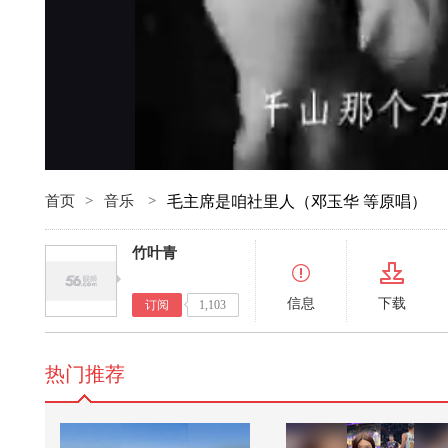
首页
>
音乐
>
毛主席是咱社里人（邓玉华 等原唱）
竹叶青
信息
下载
订阅
1,103
热门推荐