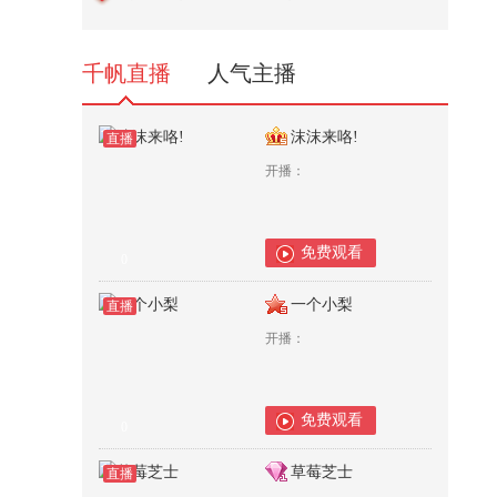
惜找寻目标造下杀孽
16,992
千帆直播
人气主播
沫沫来咯!
直播
开播：
免费观看
0
一个小梨
直播
开播：
免费观看
0
草莓芝士
直播