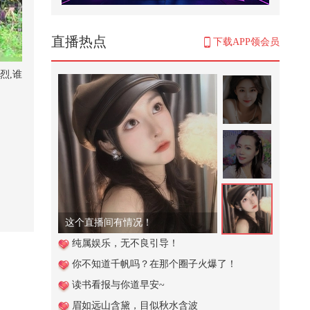
#2026秋季搜狐视频关注流大会 #地
球online秋关副本 #一不小心就潮...
5,264
直播热点
下载APP领会员
张朝阳的直播回放
烈,谁
14,603
【春关登岛打卡Day20】【春关回
忆录】所有人和我一起哒哒哒！在
春...
772
八成脑梗本可以预防！别让血管问
题拖垮后半生！#全民健康素养提
升 ...
1,345
这个直播间有情况！
心梗其实可以避免，只是很多时候
纯属娱乐，无不良引导！
都被忽略了。#全民健康素养提升
你不知道千帆吗？在那个圈子火爆了！
@...
1,705
读书看报与你道早安~
女人为了可以买到心仪的房子，不
眉如远山含黛，目似秋水含波