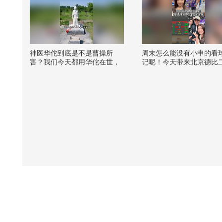
神医华佗到底是不是曹操所
周末怎么能没有小申的看
害？我们今天都用华佗在世，
记呢！今天带来北京德比
战，首钢和北控你支持谁
张朝阳 @晏成的财经观察
克斯姐 @郭大燕紫 @mosh
搜狐体育 @摸鱼兄弟 @
钓 @搜狐汽车 @知世视频
努力学习的总结侠 @小狐
友娱乐@搜狐时尚 @搜狐
@雯子可爱多 @重庆小莉
岂尔不思 @熊花 @找不
的马良@搜狐酒业@狐厂
星@狐瞰 @狐学学有知识 
一杯 @小K财宝书 @Jen的