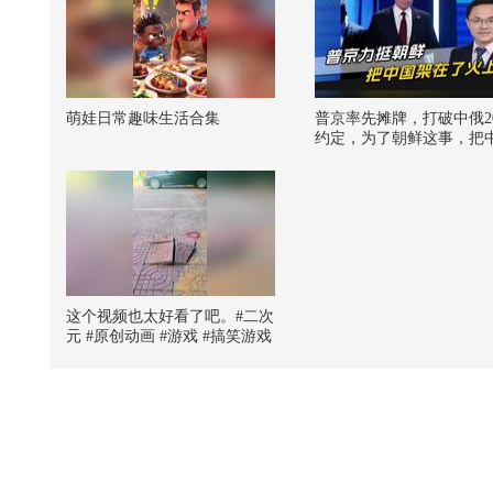
萌娃日常趣味生活合集
普京率先摊牌，打破中俄2
约定，为了朝鲜这事，把
架在火上
这个视频也太好看了吧。#二次
元 #原创动画 #游戏 #搞笑游戏
#AI