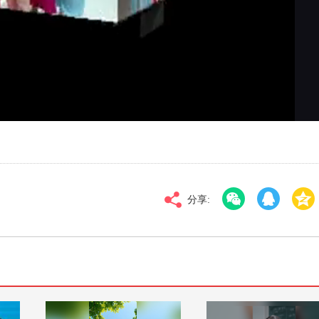
对比度
100
标清
倍速
分享: