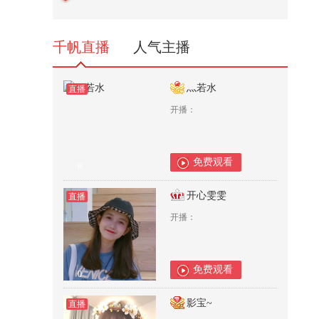
3,310
千帆直播
人气主播
灬若水
直播
开播：
免费观看
0
开心雯雯
直播
开播：
免费观看
0
影宝~
直播