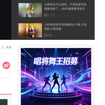
心梗其实可以避免，只是很多时候
都被忽略了。#全民健康素养提升
@...
1,752
小时候突然开智的瞬间@小狐 @张
朝阳 @搞笑狐
988
高血压的危害有哪些？低压高和高
举报
压高哪个危害更大？@张朝阳 @健
康...
7,865
童年那家小卖部【六元盒饭】@搞
笑狐 @80后小芳 @小狐
489
半夜看到这一幕实在太惊悚了
2,831