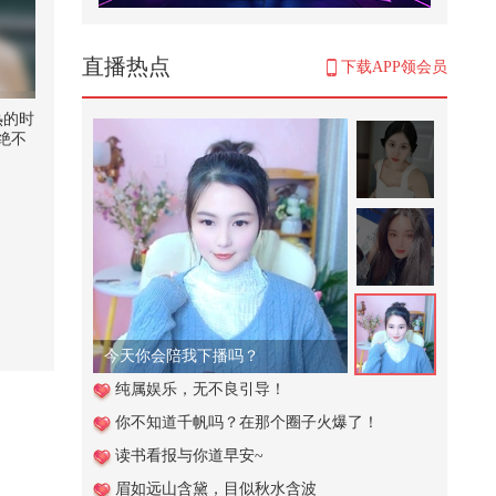
怪小逗来大成家坐客，满墙的玩具
最喜欢伦堡沙，做汪汪汉堡招待
6,518
直播热点
下载APP领会员
八成脑梗本可以预防！别让血管问
题拖垮后半生！#全民健康素养提
热的时
升 ...
绝不
1,391
安排节奏贵宾进入宴会厅#小游戏
2,460
帮助妈妈解释清楚真相#小游戏
997
今天你会陪我下播吗？
周末怎么能没有小申的看球日记
纯属娱乐，无不良引导！
呢！今天带来北京德比二番战，首
你不知道千帆吗？在那个圈子火爆了！
钢和...
9,399
读书看报与你道早安~
站着发生关系，也构成强奸罪吗
眉如远山含黛，目似秋水含波