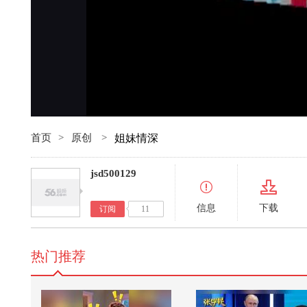
首页
>
原创
>
姐妹情深
jsd500129
信息
下载
订阅
11
热门推荐