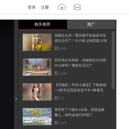
登录
注册
相关推荐
推广
动物怎么叫！看完都不知道原本应
该怎么叫了！@小狐 @搞笑狐 @张
朝阳
6,445
切开高尔夫球前，你能猜出它内部
什么样吗？属实长见识了
1,932
【刘珈彤｜声乐小课堂】下期来啦
～#来关注流追追追个年 #新春互
动...
872
美军炸了13夜B-1出场，英国连夜
撤人，谈判桌就已经塌了
1,070