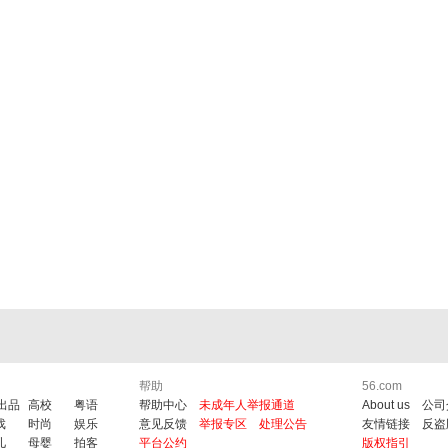
帮助
56.com
6出品
高校
粤语
帮助中心
未成年人举报通道
About us
公司
戏
时尚
娱乐
意见反馈
举报专区
处理公告
友情链接
反盗
儿
母婴
拍客
平台公约
版权指引