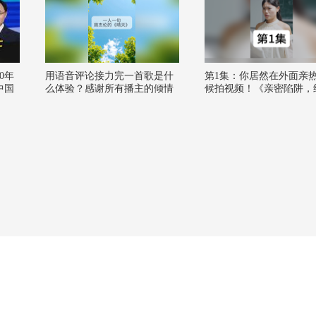
0年
用语音评论接力完一首歌是什
第1集：你居然在外面亲
中国
么体验？感谢所有播主的倾情
候拍视频！《亲密陷阱，
献唱，今天我们把这些散落的
沉默》
歌声汇集成了关注流第一首共
创曲——《晴天》。️#一秒入夏
的旋律 @张朝阳 @阿畅酷酷的
@胖丁不甜 @徐且慢 @-刘珈
彤- @杨近川 @芸芸子爱唱歌
@taytay四零 @去他个小饼干
@iviiA @JAS刘璥雨 @大鱼唱
唱