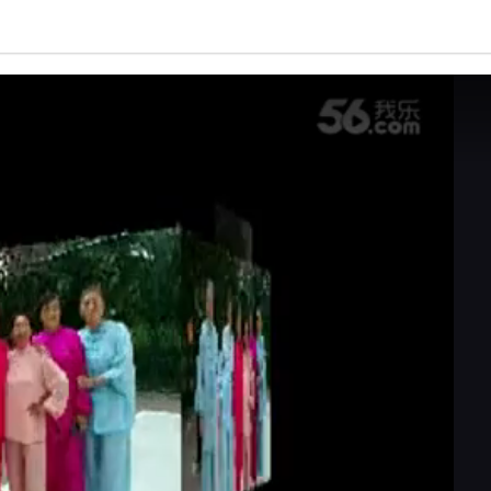
亮度
标准
饱和度
100