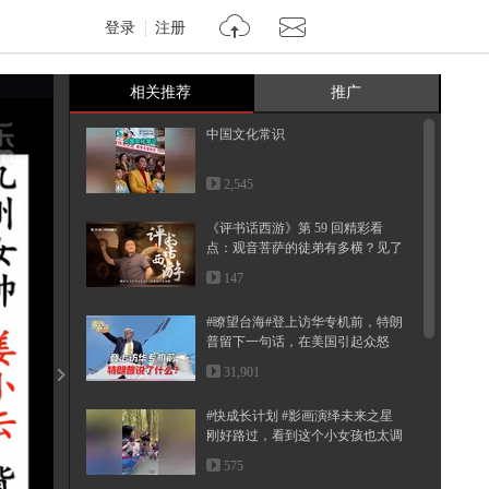
登录
注册
相关推荐
推广
中国文化常识
2,545
《评书话西游》第 59 回精彩看
点：观音菩萨的徒弟有多横？见了
李天...
147
#瞭望台海#登上访华专机前，特朗
普留下一句话，在美国引起众怒
31,901
#快成长计划 #影画演绎未来之星
刚好路过，看到这个小女孩也太调
皮...
575