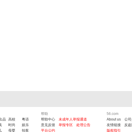
帮助
56.com
6出品
高校
粤语
帮助中心
未成年人举报通道
About us
公司
戏
时尚
娱乐
意见反馈
举报专区
处理公告
友情链接
反盗
儿
母婴
拍客
平台公约
版权指引