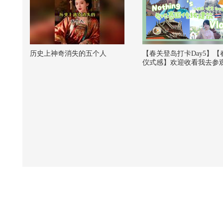
历史上神奇消失的五个人
【春关登岛打卡Day5】【
仪式感】欢迎收看我去参
国一些传统建筑的一天vlo
肉眼看真的特别震撼，完
手机上没办法展示的！非
圣庄重的地方！#2026春
视频关注流大会 #欢迎登
关岛 @潮流生活狐 @KPO
@搜狐视频官方小助手@
视频官方小助手 @一只飞
张朝阳 @痘肤西施