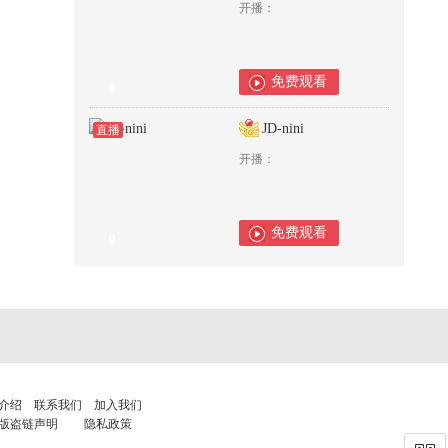
开播：
免费观看
0
JD-nini
直播
开播：
免费观看
0
介绍
联系我们
加入我们
版盗链声明
隐私政策