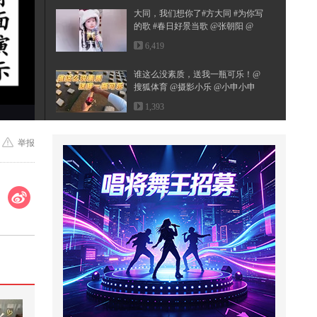
大同，我们想你了#方大同 #为你写
的歌 #春日好景当歌 @张朝阳 @
一...
6,419
谁这么没素质，送我一瓶可乐！@
搜狐体育 @摄影小乐 @小申小申
@郭...
1,393
美国官员抱怨，在特朗普面前不能
举报
乱说中国坏话
700
人生的三道门，你选择？
6,286
父母学校没教的知识之身体7种异
味解决办法
3,045