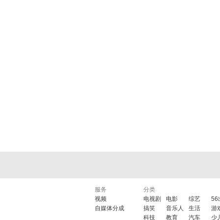
服务
分类
视频
电视剧
电影
综艺
5
自媒体分成
搞笑
音乐人
生活
游
科技
教育
汽车
少