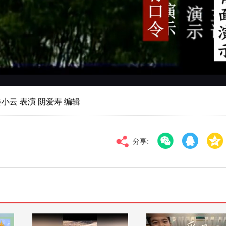
对比度
100
高清
倍速
小云 表演 阴爱寿 编辑
分享: