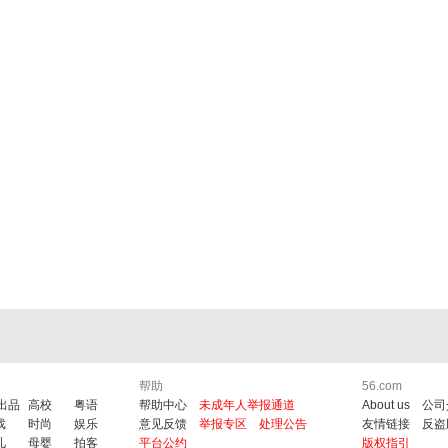
帮助
56.com
6出品
高校
粤语
帮助中心
未成年人举报通道
About us
公司
戏
时尚
娱乐
意见反馈
举报专区
处理公告
友情链接
反盗
儿
母婴
拍客
平台公约
版权指引