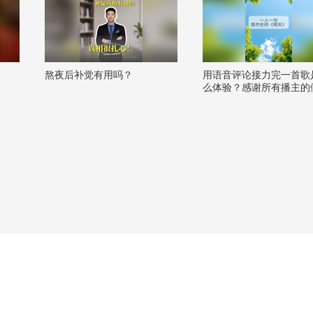
熬夜后补觉有用吗？
用语音评论接力完一首歌
么体验？感谢所有播主的
献唱，今天我们把这些散
歌声汇集成了关注流第一
创曲——《晴天》。️#一
的旋律 @张朝阳 @阿畅
@胖丁不甜 @徐且慢 @-
彤- @杨近川 @芸芸子爱
@taytay四零 @去他个小
@iviiA @JAS刘璥雨 @
唱