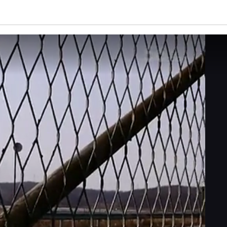
亮度
标准
饱和度
100