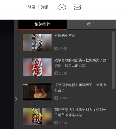
登录
注册
相关推荐
推广
善良的小紫月
49,684
致敬勇敢的消防员叔叔阿姨为了救
大家不顾自己的安危
2,686
【韩国小电影】姐喝醉了，弟就有
机会了
35,060
萌娃不想把手机借给别人没想到一
位老爷爷却这样做
2,914