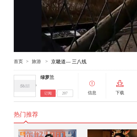
首页
>
旅游
>
京畿道— 三八线
绿萝兰
信息
下载
订阅
207
热门推荐