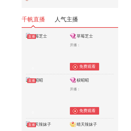
啦！“考研team”组带来《Hands u...
57,717
千帆直播
人气主播
草莓芝士
直播
开播：
免费观看
0
棂昭昭
直播
开播：
免费观看
0
晴天辣妹子
直播