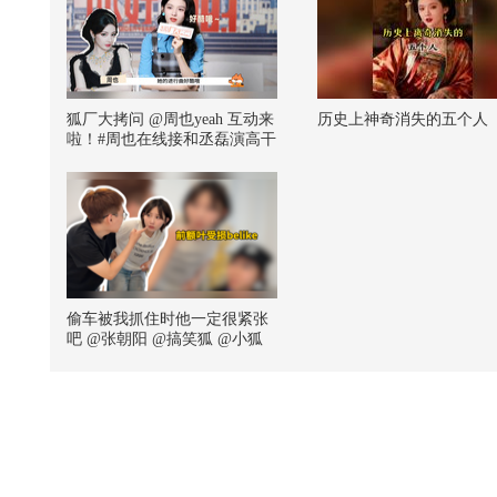
狐厂大拷问 ️@周也yeah 互动来
历史上神奇消失的五个人
啦！️#周也在线接和丞磊演高干
文男女主# 周也秒猜丞磊进行
曲，她说有看到说丞磊很适配
高干文男主的梗，在线接和磊
子演个高干文，谁来安排下#你
好1983 #@饭饭小朋友 @航航
儿 @嘿凤梨like @铁砣妹妹
偷车被我抓住时他一定很紧张
吧 @张朝阳 @搞笑狐 @小狐