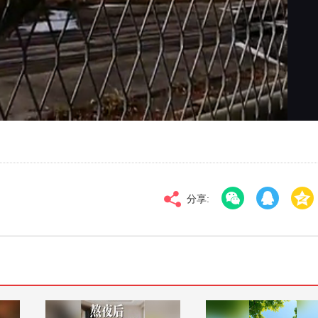
对比度
100
标清
倍速
分享: