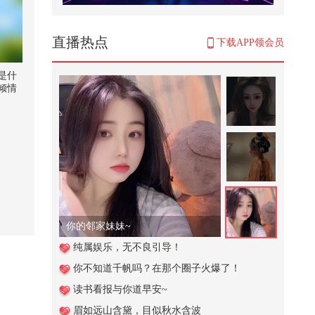
#笑花笑草上线ing
467
直播热点
下载APP领会员
英国刚抢劫中企资产，德法轻飘飘
的3个字，就要中国转让关键技术
是什
倾情
2,533
落的
首共
有桂
秒入夏
酷酷的
刘珈
8,551
唱歌
饼干
中俄舰队主力在青岛集结完毕，必
大鱼唱
须压一压美日31国的气焰
295
你的邻家妹妹~
水上闯关捡到手机，做好事也太累
纯属娱乐，无不良引导！
了@搜狐视频官方小助手 @张朝阳
你不知道千帆吗？在那个圈子火爆了！
@...
613
读书看报与你道早安~
长沙路演赛冠军组 | 全程高燃夯爆
眉如远山含黛，目似秋水含波