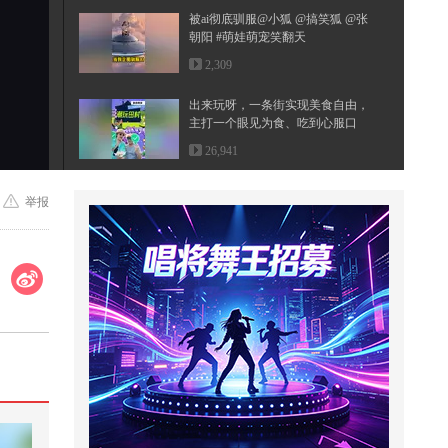
被ai彻底驯服@小狐 @搞笑狐 @张
朝阳 #萌娃萌宠笑翻天
2,309
出来玩呀，一条街实现美食自由，
主打一个眼见为食、吃到心服口
服，...
26,941
狐厂大拷问新春特别节目️ @白鹿m
举报
y 互动来啦！#白鹿展示唐宫OST
转...
1,204
这放学后到底废不废妈？
7,043
八成脑梗本可以预防！别让血管问
题拖垮后半生！#全民健康素养提
升 ...
1,388