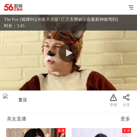
The Fox (狐狸叫)[30多天突破1亿点击挪威组合最新神曲驾到]
时长：3:45
复活
美女直播
更多
直播
直播