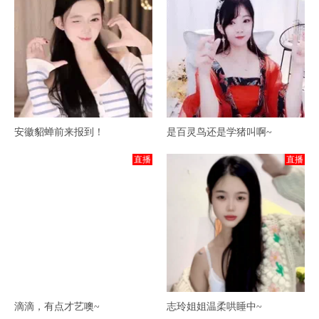
安徽貂蝉前来报到！
是百灵鸟还是学猪叫啊~
直播
直播
滴滴，有点才艺噢~
志玲姐姐温柔哄睡中~