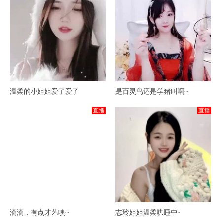
温柔的小姐姐爱了爱了
是百灵鸟还是学猪叫啊~
直播
直播
滴滴，有点才艺噢~
志玲姐姐温柔哄睡中~