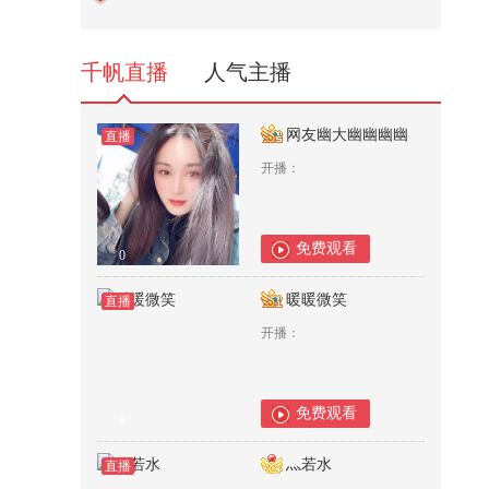
原创动画 #游戏 #搞笑游戏 #AI
965
千帆直播
人气主播
网友幽大幽幽幽幽
直播
开播：
免费观看
0
暖暖微笑
直播
开播：
免费观看
0
灬若水
直播