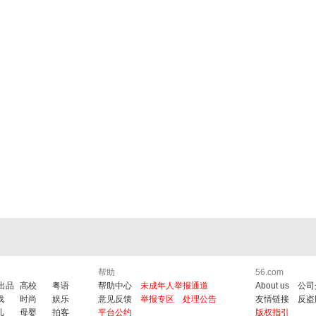
帮助
56.com
6出品
高校
粤语
帮助中心
未成年人举报通道
About us
公司
戏
时尚
娱乐
意见反馈
举报专区
处理公告
友情链接
反盗
儿
母婴
拍客
平台公约
版权指引