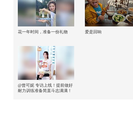
花一年时间，准备一份礼物
爱是回响
@曾可妮 专访上线！提前做好
耐力训练准备简直斗志满满！
新歌3.29即将发布，全新的高
难度唱跳舞台请多期待呀～维
港跑线一路风景超美！#曾可妮
#狐厂星探班 #搜狐新闻马拉松
@张朝阳 @搜狐美食家 @断舍
离呀 @周沫Momo