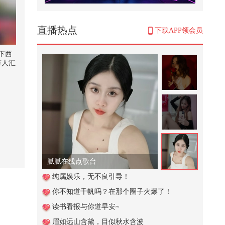
125. 今天吃冰淇淋炒面…
2,002
直播热点
下载APP领会员
国家要严查这三类退休人员？
下西
万人汇
4,950
看美加
@晏
【一键解锁潮生活】欢迎收看高精
 @高
力人群看赛文婷演唱会的vlog｜两
畅酷酷
天...
@呱
38,853
 @狐
京城二
coco回忆与谢贤交往细节 称其卖劳
斯莱斯帮她填窟窿
17,223
腻腻在线点歌台
美俄外长碰头后，克宫火速给中方
纯属娱乐，无不良引导！
一个交代：俄美关系没有任何进展
你不知道千帆吗？在那个圈子火爆了！
200
读书看报与你道早安~
这个视频也太好看了吧。#二次元 #
眉如远山含黛，目似秋水含波