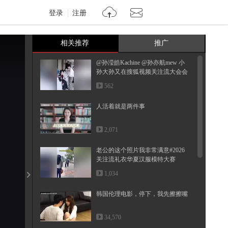
登录
注册
相关推荐
推广
@孙滢皓Kachine @孙亦航mew 小
孙大孙又在搜狐视频关注流大会会
面啦...
562
人活着就是两件事
2,071
老公的这个照片我非常满意#2026
关注流礼衣华夏汉服模特大赛
1,034
韩国伦理电影，停下，我先擦擦嘴
34,570