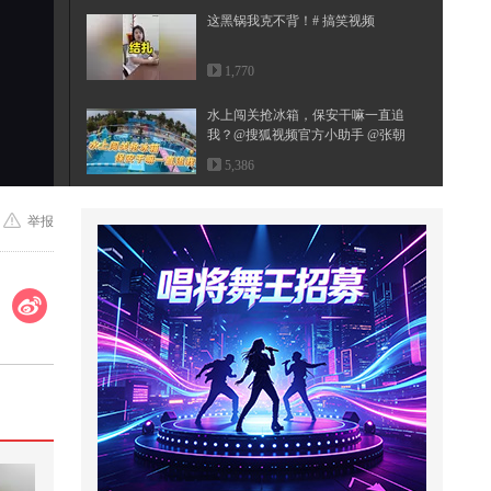
这黑锅我克不背！# 搞笑视频
1,770
水上闯关抢冰箱，保安干嘛一直追
我？@搜狐视频官方小助手 @张朝
阳 ...
5,386
蒙眼摸孩子，他一个个比过去，却
举报
不敢认：“我记忆里的娃比我矮一
点...
20.1万
永不缺席#2026关注流舞蹈大赛 #千
里文化行
196
谁才是真正的敖润姑姑
1,914