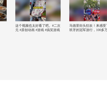
这个视频也太好看了吧。#二次
马德里街头狂欢！来感受
元 #原创动画 #游戏 #搞笑游戏
班牙的冠军游行，100多
#AI
聚成了红色海洋#关注流
墨 @张朝阳 @狐克斯姐 
成的财经观察 @摸鱼兄弟
速公鹿 @小丰本丰 @阿
的 @魏翊东 @辣眼小鑫 
唧呱唧不是鱼 @胡桃迦子
友娱乐 @足球李有为 @
韩说体育 @搜狐体育