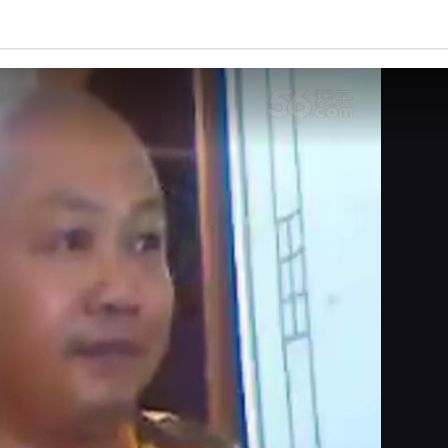
亮度
标准
饱和度
100