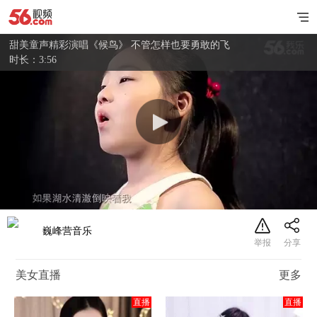
甜美童声精彩演唱《候鸟》 不管怎样也要勇敢的飞
时长：3:56
巍峰营音乐
美女直播
更多
直播
直播