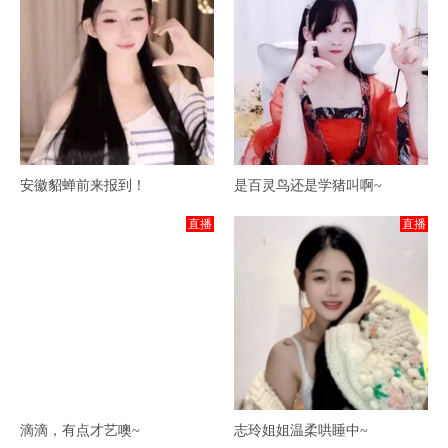
安徽貂蝉前来报到！
是百灵鸟还是学猪叫啊~
直播
直播
滴滴，有点才艺噢~
志玲姐姐温柔哄睡中~