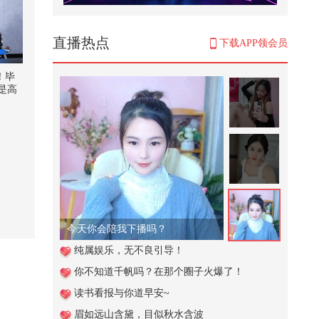
帮助小女孩辨别坏人
4,077
直播热点
下载APP领会员
@曾可妮 专访上线！提前做好耐力
训练准备简直斗志满满！新歌3.29
！毕
即...
是高
2,686
格还
其实
学校的保安叔叔太厉害啦居然一招
年前
就能拿到挂树上的球
起拍
！毕
269
：你
i人的
这个视频也太好看了吧。#二次元 #
只需
原创动画 #游戏 #搞笑游戏 #AI
！评
#黎明
25,106
今天你会陪我下播吗？
怡
【刘珈彤｜声乐小课堂】光说不练
纯属娱乐，无不良引导！
假把式！练声曲可以练起来啦#我
你不知道千帆吗？在那个圈子火爆了！
的...
887
读书看报与你道早安~
当文化遇上武打。热映电影《火遮
眉如远山含黛，目似秋水含波