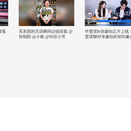
被冤
买东西的无语瞬间@搞笑狐 @
毕雯珺&张淼怡正片上线
！
张朝阳 @小狐 @80后小芳
雯珺聊对张淼怡的初印象
冷，他觉得她的外形和性
挺不同的，反差萌认证！
他们俩第一次见面是在几
的同一届星辰大海，还一
过合照！对抗路搭档上线
雯珺和张淼怡的片场日常
给我一脚，我给你一脚。
友谊有时候不需要话题，
要脚速，这很抽象但有用
论去还有小礼物别错过！
前他会归来 #毕雯珺张淼