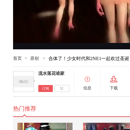
首页
>
原创
>
合体了！少女时代和2NE1一起欢过圣诞
流水落花谁家
信息
下载
订阅
52
热门推荐