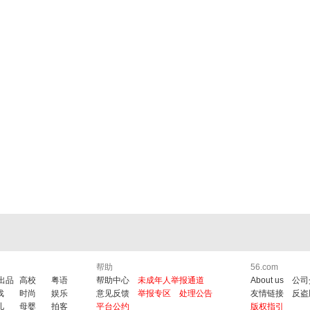
帮助
56.com
6出品
高校
粤语
帮助中心
未成年人举报通道
About us
公司
戏
时尚
娱乐
意见反馈
举报专区
处理公告
友情链接
反盗
儿
母婴
拍客
平台公约
版权指引