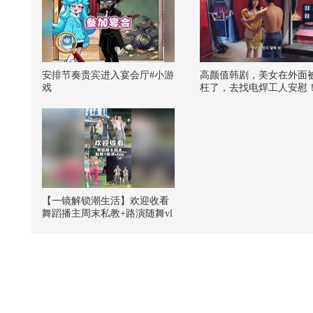
安排节奏贵宾进入宴会厅#小游
高颜值韩剧，美女在外面
戏
枉了，去找电焊工人安慰
【一镜解锁潮生活】欢迎收看
舞蹈播主周末私教+路演随舞vl
og~@潮流生活狐 @KPOP狐 @
张朝阳 @阿畅酷酷的 @小狐
@努力学习的总结侠 #一不小
心就潮了