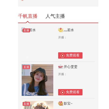
眼》里的招式真的能打吗？@张朝
阳...
7,832
千帆直播
人气主播
灬若水
直播
开播：
免费观看
0
开心雯雯
直播
开播：
免费观看
0
影宝~
直播