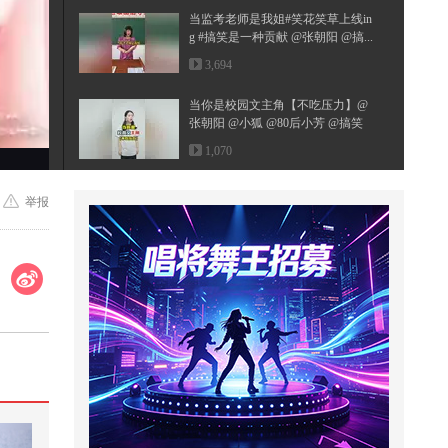
当监考老师是我姐#笑花笑草上线in
g #搞笑是一种贡献 @张朝阳 @搞...
3,694
当你是校园文主角【不吃压力】@
张朝阳 @小狐 @80后小芳 @搞笑
狐
1,070
明朝皇帝短命的背后到底藏着什么
举报
惊天秘密
13,715
这黑锅我克不背！# 搞笑视频
1,751
#2026秋季搜狐视频关注流大会 #地
球online秋关副本 #一不小心就潮...
5,274