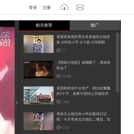
登录
注册
相关推荐
推广
谁懂青春期的男生有多能吃@搞笑
狐 @80后小芳 @小狐 @张朝阳
777
【韩国小电影】姐喝醉了，弟就有
机会了
34,908
英国刚抢劫中企资产，德法轻飘飘
的3个字，就要中国转让关键技术
2,495
周末怎么能没有小申的看球日记
呢！今天带来北京德比二番战，首
钢和...
9,342