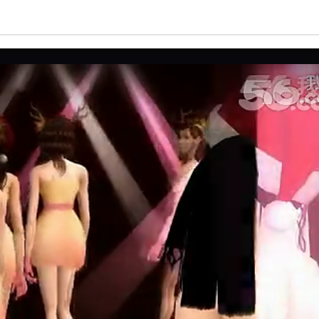
亮度
标准
饱和度
100