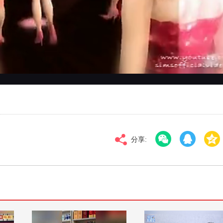
对比度
100
高清
倍速
分享: