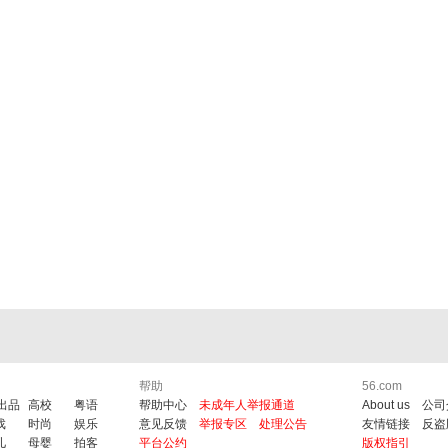
帮助
56.com
6出品
高校
粤语
帮助中心
未成年人举报通道
About us
公司
戏
时尚
娱乐
意见反馈
举报专区
处理公告
友情链接
反盗
儿
母婴
拍客
平台公约
版权指引