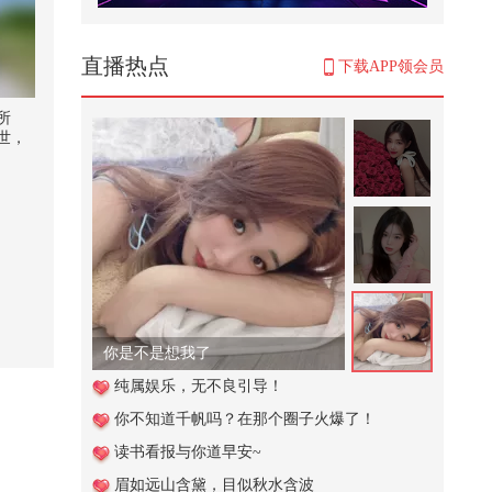
这放学后到底废不废妈？
6,998
直播热点
下载APP领会员
#笑花笑草上线ing
所
世，
411
高颜值韩剧，美女在外面被冤枉
了，去找电焊工人安慰！
4,487
#2026春季搜狐视频播主大会 上，
@杨九郎 给搜狐时尚说了一段相声
~...
199
你是不是想我了
#笑花笑草上线ing
纯属娱乐，无不良引导！
你不知道千帆吗？在那个圈子火爆了！
251
读书看报与你道早安~
这个视频也太好看了吧。#二次元 #
眉如远山含黛，目似秋水含波