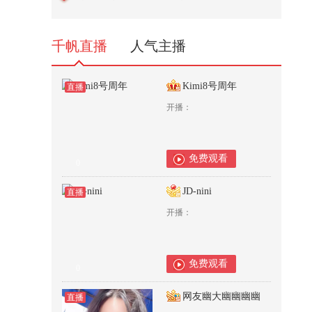
原创动画 #游戏 #搞笑游戏 #AI
24,960
千帆直播
人气主播
Kimi8号周年
直播
开播：
免费观看
0
JD-nini
直播
开播：
免费观看
0
网友幽大幽幽幽幽
直播