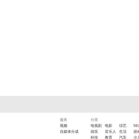
服务
分类
视频
电视剧
电影
综艺
5
自媒体分成
搞笑
音乐人
生活
游
科技
教育
汽车
少