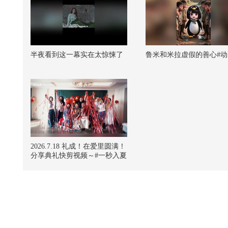
半夜看到这一幕实在太惊悚了
鲁米和米拉虚假的善心#动
2026.7.18 礼成！在爱里圆满！
分享典礼快剪视频～#一秒入夏
的旋律 #我们结婚啦