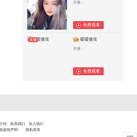
开播：
免费观看
0
暖暖微笑
直播
开播：
免费观看
0
介绍
联系我们
加入我们
版盗链声明
隐私政策