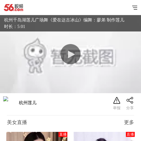
杭州千岛湖莲儿广场舞《爱在达古冰山》编舞：廖弟 制作莲儿
时长：5:01
杭州莲儿
美女直播
更多
直播
直播