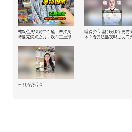
纯银色奥特曼中性笔，赛罗奥
睡得少和睡得晚哪个更伤
特曼充满光之力，欧布三重形
体？看完还熬夜吗朋友们
态
朝阳 @健康狐 @儿科马大
@谢老师说药事 @耳鼻喉
生 @王思露营养师 @紫
驿站 @妇产科王贵芳医生
思文医生 @皮肤科周星医
泰祺 @努力学习的总结侠
狐 @小丰本丰 @搜狐视
小助手 #玩转健康年轻态
三明治说话法