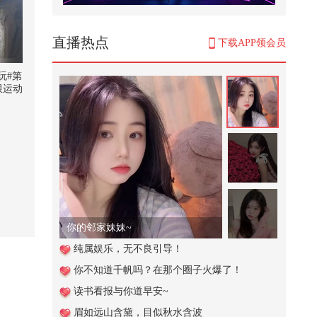
张朝阳的直播回放
14,018
直播热点
下载APP领会员
美国官员抱怨，在特朗普面前不能
乱说中国坏话
玩#第
限运动
690
搜狐视
@郭大
谁懂青春期的男生有多能吃@搞笑
小乐
狐 @80后小芳 @小狐 @张朝阳
生活
797
活力满满的课堂！bb班的课堂vlog:
-）#顶尖舞者 #2026关注流国风舞...
137
你的邻家妹妹~
阻止餐厅不文明行为 #小游戏
纯属娱乐，无不良引导！
你不知道千帆吗？在那个圈子火爆了！
239
读书看报与你道早安~
老钱班 # 侯绿萝# 脉动运...
眉如远山含黛，目似秋水含波