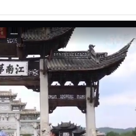
亮度
标准
饱和度
100