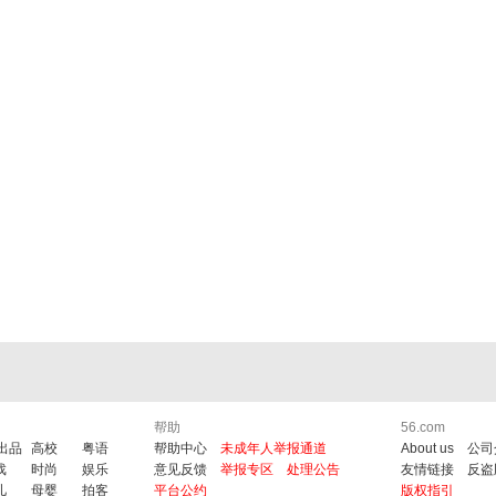
帮助
56.com
6出品
高校
粤语
帮助中心
未成年人举报通道
About us
公司
戏
时尚
娱乐
意见反馈
举报专区
处理公告
友情链接
反盗
儿
母婴
拍客
平台公约
版权指引