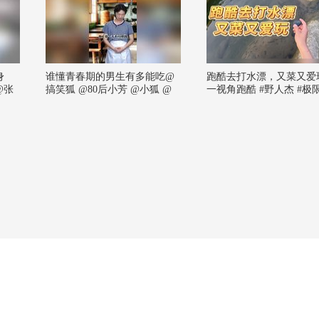
身
谁懂青春期的男生有多能吃@
跑酷去打水漂，又菜又爱
@张
搞笑狐 @80后小芳 @小狐 @
一视角跑酷 #野人杰 #极
夫
张朝阳
#跑酷 #记录真实生活 @
刘医
频官方小助手 @张朝阳 
秋心理
燕紫 @小申小申 @摄影
 @罗
@搜狐体育 @老李的跑酷
生 @
 @小
频官方