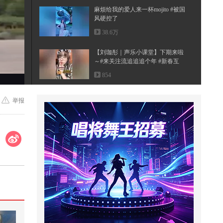
麻烦给我的爱人来一杯mojito #被国
风硬控了
38.6万
【刘珈彤｜声乐小课堂】下期来啦
～#来关注流追追追个年 #新春互
动...
854
1944年的大后方，百姓用双手撑起
举报
了国家
1,411
这个视频也太好看了吧。#二次元 #
原创动画 #游戏 #搞笑游戏 #AI
2,642
【春关登岛打卡Day10】【燥候春
关】【KPOP翻跳SOLO赛道】高马
尾如...
1,234