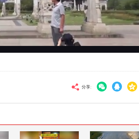
对比度
100
标清
倍速
分享: