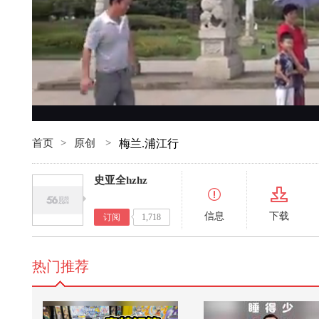
首页
>
原创
>
梅兰.浦江行
史亚全hzhz
信息
下载
订阅
1,718
热门推荐