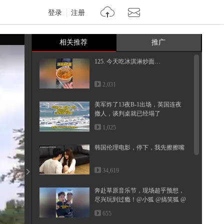
登录
注册
相关推荐
推广
125. 今天吃冰淇淋炒面…
2,031
美军炸了13夜B-1出场，英国连夜
撤人，谈判桌就已经塌了
1,025
韩国伦理电影，停下，我先擦擦嘴
34,619
奔赴草原音乐节，现场超乎预想，
尽兴玩到过瘾！@小狐 @搞笑狐 @
张...
655