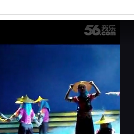
亮度
标准
饱和度
100