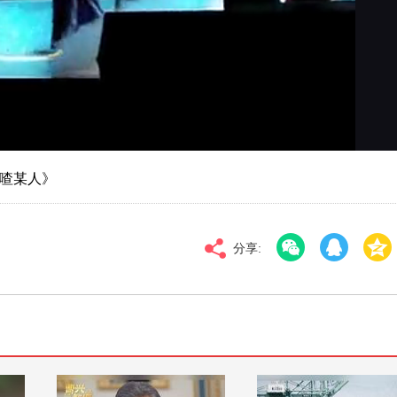
对比度
100
标清
倍速
厝喳某人》
分享: