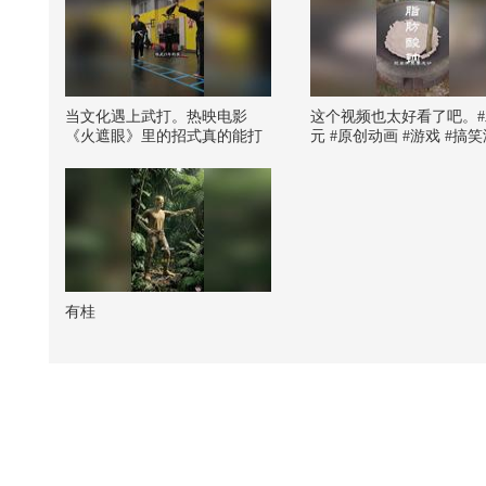
当文化遇上武打。热映电影
这个视频也太好看了吧。#
《火遮眼》里的招式真的能打
元 #原创动画 #游戏 #搞
吗？@张朝阳的物理课 @张朝
#AI
阳的英语课 @小说家Puckio @
芮淇讲透资治通鉴 @小玄 夜说
书 @文化很有戏 @小丰本丰
有桂