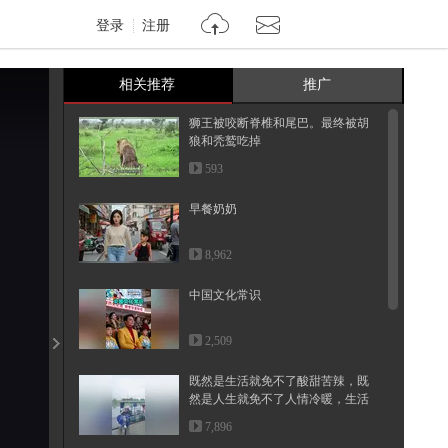
登录
注册
相关推荐
推广
狮王被咬断脊椎和尾巴。最终被胡
狼和秃鹫吃掉
593
早餐奶奶
8,962
中国文化常识
2,509
既然是生活就免不了酸甜苦辣，既
然是人生就免不了人情冷暖，生活
就...
7,896