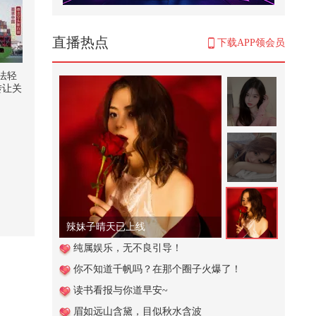
周总理力保陈毅评元帅，为何不保
邓小平？
306
直播热点
下载APP领会员
26春关KPOP区路演《HAWW》|神
圣幻梦交织，搭配默契舞动#2026
法轻
春季搜...
转让关
634
【一镜解锁潮生活】女孩子一日排
练vlog来啦 盛香亭和丑苹果冰萃
梦...
127
这个视频也太好看了吧。#二次元 #
原创动画 #游戏 #搞笑游戏 #AI
6,116
辣妹子晴天已上线
谁懂青春期的男生有多能吃@搞笑
纯属娱乐，无不良引导！
狐 @80后小芳 @小狐 @张朝阳
你不知道千帆吗？在那个圈子火爆了！
289
读书看报与你道早安~
这放学后到底废不废妈？
眉如远山含黛，目似秋水含波