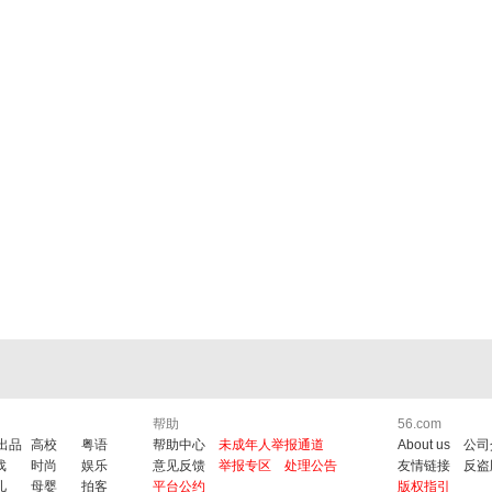
帮助
56.com
6出品
高校
粤语
帮助中心
未成年人举报通道
About us
公司
戏
时尚
娱乐
意见反馈
举报专区
处理公告
友情链接
反盗
儿
母婴
拍客
平台公约
版权指引