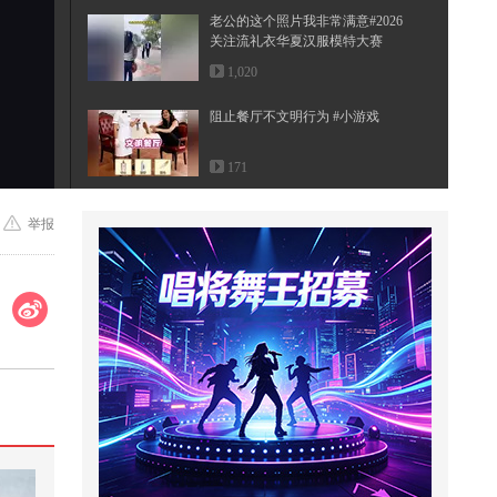
老公的这个照片我非常满意#2026
关注流礼衣华夏汉服模特大赛
1,020
阻止餐厅不文明行为 #小游戏
171
【一镜解锁潮生活】考完试直接飞
举报
小韩？！小韩之旅倒计时day1！go
go...
261
韩国伦理电影，停下，我先擦擦嘴
34,433
帮助妈妈解释清楚真相#小游戏
905