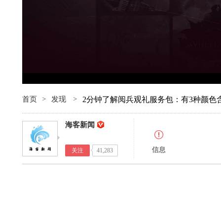
首页
>
发现
>
2分钟了解阅兵观礼服务包：有3种颜色含
海客新闻
信息
关注
41,283