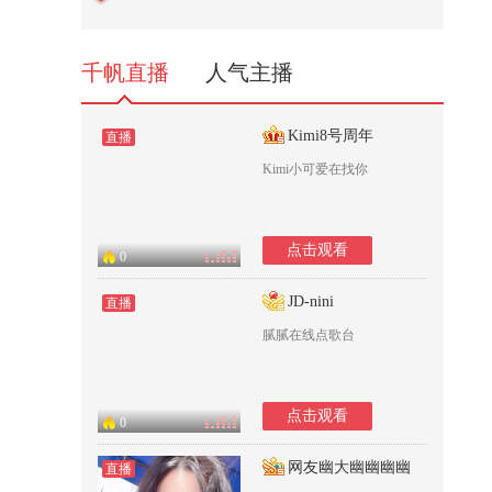
千帆直播
人气主播
Kimi8号周年
直播
Kimi小可爱在找你
点击观看
0
JD-nini
直播
腻腻在线点歌台
点击观看
0
网友幽大幽幽幽幽
直播