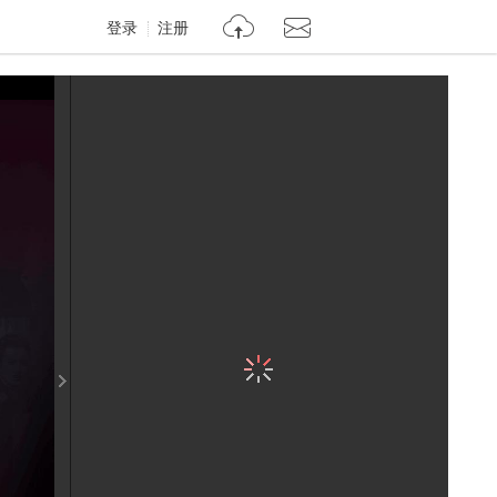
登录
注册