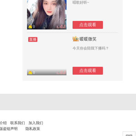
唱歌好听~
点击观看
0
暖暖微笑
直播
今天你会陪我下播吗？
点击观看
0
介绍
联系我们
加入我们
版盗链声明
隐私政策