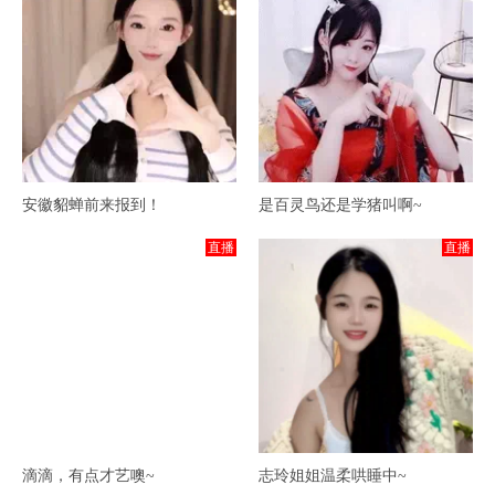
安徽貂蝉前来报到！
是百灵鸟还是学猪叫啊~
直播
直播
滴滴，有点才艺噢~
志玲姐姐温柔哄睡中~