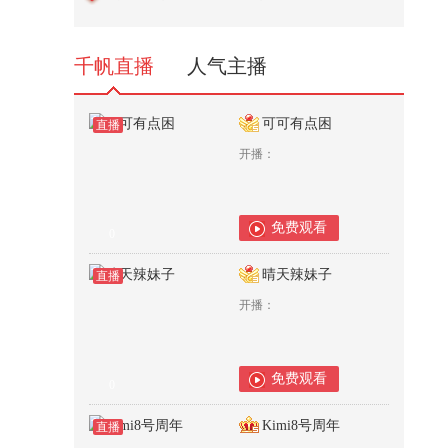
《重生之退婚养家》
52
千帆直播
人气主播
可可有点困
直播
开播：
免费观看
0
晴天辣妹子
直播
开播：
免费观看
0
Kimi8号周年
直播