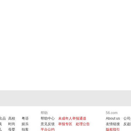
帮助
56.com
6出品
高校
粤语
帮助中心
未成年人举报通道
About us
公司
戏
时尚
娱乐
意见反馈
举报专区
处理公告
友情链接
反盗
儿
母婴
拍客
平台公约
版权指引