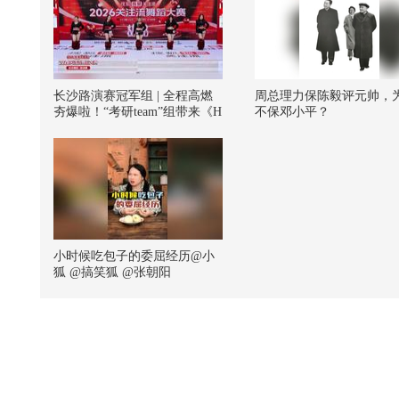
长沙路演赛冠军组 | 全程高燃
周总理力保陈毅评元帅，
夯爆啦！“考研team”组带来《H
不保邓小平？
ands up+Burning up》 #2026关
注流舞蹈大赛
小时候吃包子的委屈经历@小
狐 @搞笑狐 @张朝阳