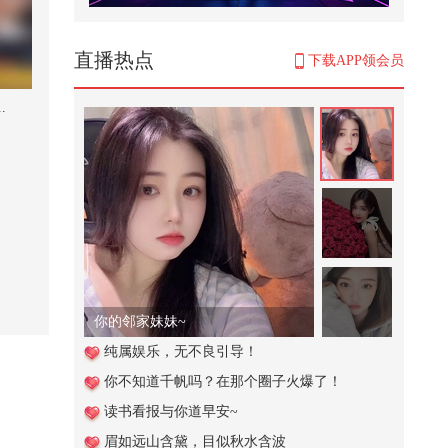
这西瓜一看就有食欲#2026春季搜
狐视频关注流大会
2,238
直播热点
下载APP领会员
总感觉哪里不对劲呢 # 搞笑视频
.
17,313
@曾可妮 专访上线！提前做好耐力
训练准备简直斗志满满！新歌3.29
即...
2,740
高血压的危害有哪些？低压高和高
压高哪个危害更大？@张朝阳 @健
康...
7,896
你的邻家妹妹~
切掉了手指头
纯属娱乐，无不良引导！
你不知道千帆吗？在那个圈子火爆了！
9,379
读书看报与你道早安~
19旁人嫉妒生计暗中散播流言举报
眉如远山含黛，目似秋水含波