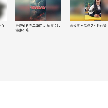
为何
俄原油炼完再卖回去 印度这波
老钱班 # 侯绿萝# 脉动运..
稳赚不赔