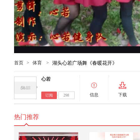
首页
>
体育
>
湖头心若广场舞《春暖花开》
心若
信息
下载
订阅
298
热门推荐