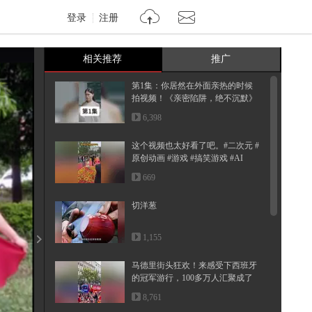
登录
注册
相关推荐
推广
第1集：你居然在外面亲热的时候
拍视频！《亲密陷阱，绝不沉默》
6,398
这个视频也太好看了吧。#二次元 #
原创动画 #游戏 #搞笑游戏 #AI
669
切洋葱
1,155
马德里街头狂欢！来感受下西班牙
的冠军游行，100多万人汇聚成了
红...
8,761