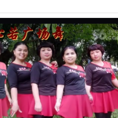
亮度
标准
饱和度
100