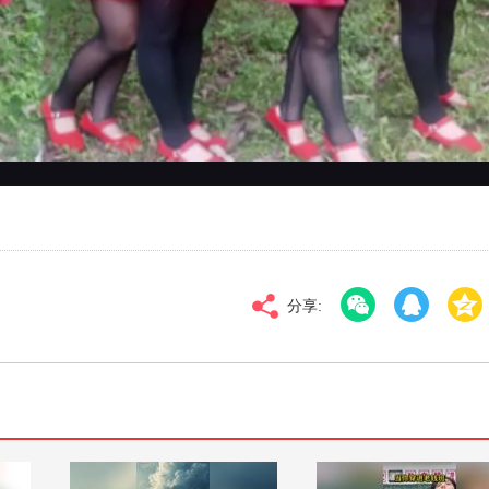
对比度
100
标清
倍速
分享: