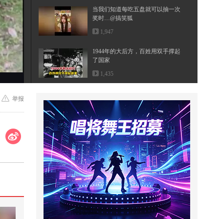
当我们知道每吃五盘就可以抽一次
奖时…@搞笑狐
1,947
1944年的大后方，百姓用双手撑起
了国家
1,435
谁才是真正的敖润姑姑
举报
1,972
2只雪王抢雪妹在路边打架，重庆
参加飕狗大赛，单挑异术罗馆长
2,587
三明治说话法
6,898