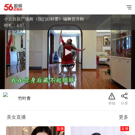
小云自娱广场舞《我们好好爱》编舞贺月秋
时长：4:07
竹叶青
美女直播
更多
直播
直播