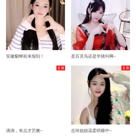
安徽貂蝉前来报到！
是百灵鸟还是学猪叫啊~
直播
直播
滴滴，有点才艺噢~
志玲姐姐温柔哄睡中~