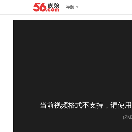
导航
当前视频格式不支持，请使用
(Z