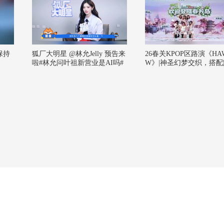
保持
狐厂大明星️ @林允Jelly 预告来
26春关KPOP区路演《HA
啦#林允问叶祖新营业是AI吗#
W》|神圣幻梦交织，搭配
在大家都在用AI生成视频的年
舞动#2026春季搜狐视频
代，叶祖新自己真人拍的视频
大会 #欢迎登陆春关岛
就能被林允识别成AI，老辈子
怎么越努力越心酸 林允那还真
是恭喜你了，现场看过刘亦菲
穿古装跳舞，这谁能不羡慕！
更多精彩内容请期待明天上午
十点上线的正片哦～#年少有为
# @张朝阳 @嘿凤梨like @铁
砣妹妹 @航航儿 @一只飞鸿