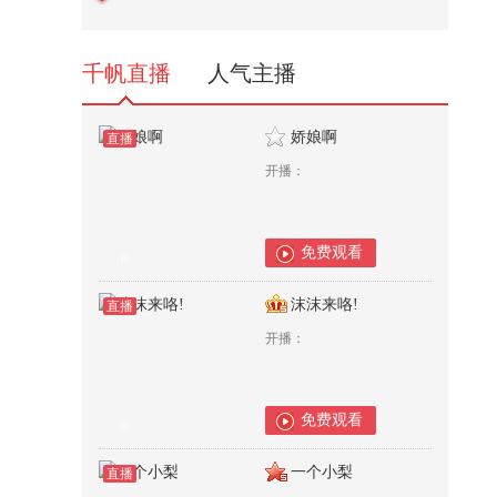
原创动画 #游戏 #搞笑游戏 #AI
1,052
千帆直播
人气主播
娇娘啊
直播
开播：
免费观看
0
沫沫来咯!
直播
开播：
免费观看
0
一个小梨
直播