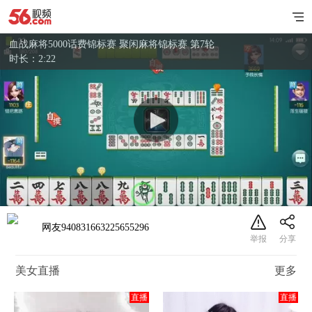
血战麻将5000话费锦标赛 聚闲麻将锦标赛 第7轮
时长：2:22
网友940831663225655296
美女直播
更多
直播
直播