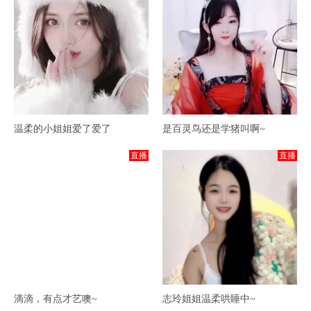
温柔的小姐姐爱了爱了
是百灵鸟还是学猪叫啊~
直播
直播
滴滴，有点才艺噢~
志玲姐姐温柔哄睡中~