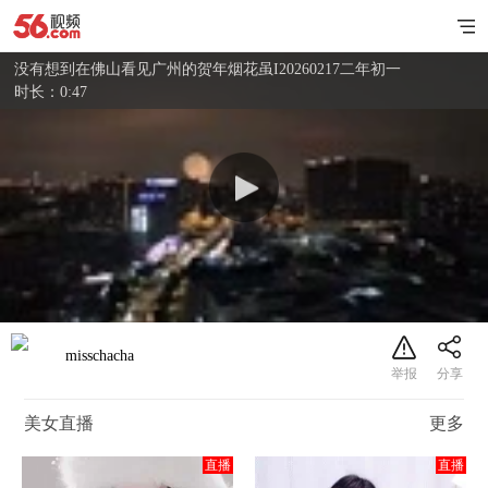
没有想到在佛山看见广州的贺年烟花虽I20260217二年初一
时长：0:47
misschacha
美女直播
更多
直播
直播