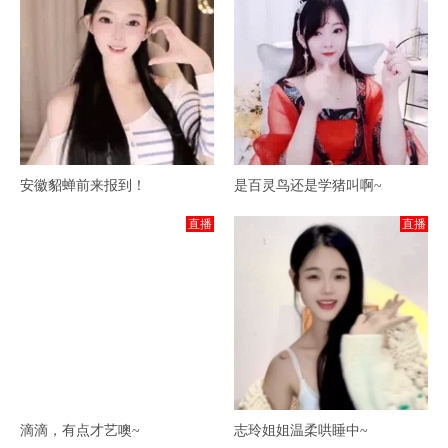
安徽貂蝉前来报到！
是百灵鸟还是学猪叫啊~
直播
直播
滴滴，有点才艺噢~
志玲姐姐温柔哄睡中~