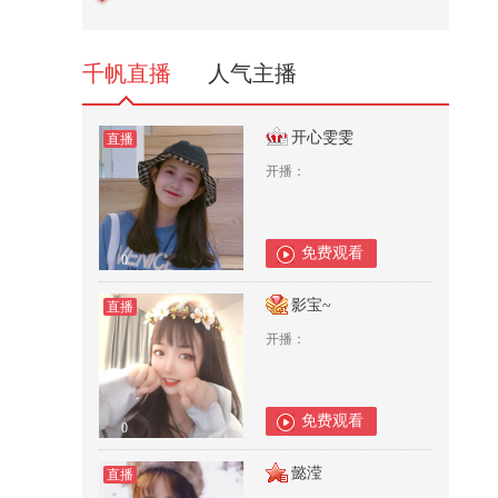
1,989
千帆直播
人气主播
开心雯雯
直播
开播：
免费观看
0
影宝~
直播
开播：
免费观看
0
懿滢
直播