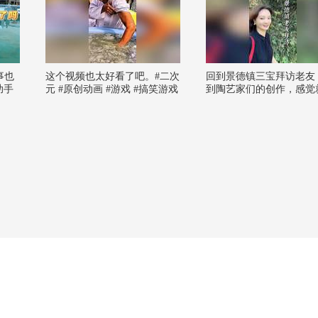
事也
这个视频也太好看了吧。#二次
回到景德镇三宝拜访老友
助手
元 #原创动画 #游戏 #搞笑游戏
到陶艺家们的创作，感觉
申小
#AI
进了古玩店。艺术家的生
似繁复，其实内心非常简
一切都是为美而生。