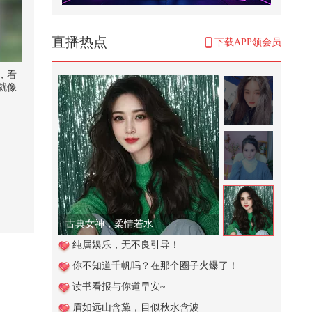
# 教会孩子识破AI骗局# 安全教育
科普
527
直播热点
下载APP领会员
心梗其实可以避免，只是很多时候
都被忽略了。#全民健康素养提升
，看
@...
就像
1,753
活看
单，
这个视频也太好看了吧。#二次元 #
原创动画 #游戏 #搞笑游戏 #AI
5,538
青蛙闯进狼蛛的家
3,055
古典女神，柔情若水
还记得，你的初心吗？
纯属娱乐，无不良引导！
你不知道千帆吗？在那个圈子火爆了！
6,066
读书看报与你道早安~
《Super学校》
眉如远山含黛，目似秋水含波