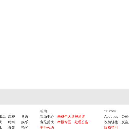
帮助
56.com
6出品
高校
粤语
帮助中心
未成年人举报通道
About us
公司
戏
时尚
娱乐
意见反馈
举报专区
处理公告
友情链接
反盗
儿
母婴
拍客
平台公约
版权指引