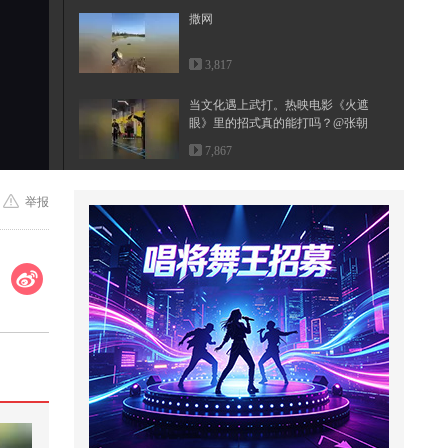
撒网
3,817
当文化遇上武打。热映电影《火遮
眼》里的招式真的能打吗？@张朝
阳...
7,867
谁懂青春期的男生有多能吃@搞笑
举报
狐 @80后小芳 @小狐 @张朝阳
941
穿拖鞋闯关，全程脚滑侥幸通关！
@搜狐视频官方小助手 @张朝阳 @
郭...
177
帮助小帅长个子和美女约会#小游
戏
2,097