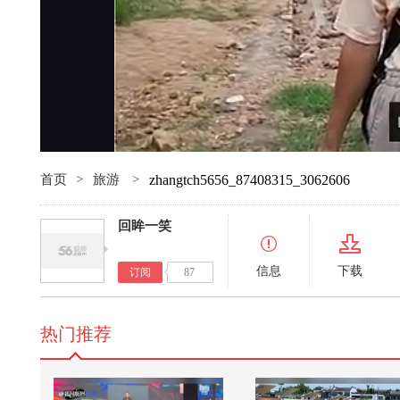
首页
>
旅游
>
zhangtch5656_87408315_3062606
回眸一笑
信息
下载
订阅
87
热门推荐