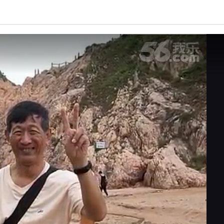
亮度
标准
饱和度
100