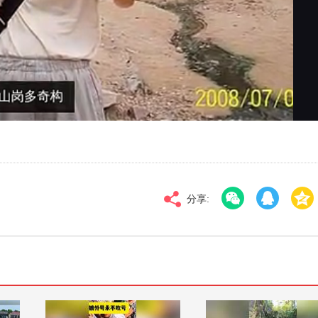
对比度
100
标清
倍速
分享: