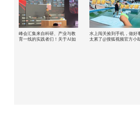
峰会汇集来自科研、产业与教
水上闯关捡到手机，做好
育一线的实践者们！关于AI如
太累了@搜狐视频官方小
何介入基础研究、物理教育该
@张朝阳 @郭大燕紫 @小
向何处去、人类智能的不可替
申 @摄影小乐 @搜狐体育
代性究竟何在皆有触及～物理
圈感谢到场的每一位各位分享
者！@张朝阳 @麦小麦 @断舍
离呀 @搜狐科技 @光梭未来B
ULLETRUX成胜惠 @张益唐
@李淼科学文化 #物理圈看AI