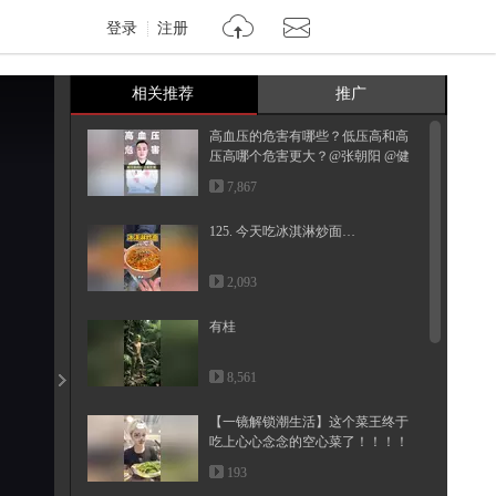
登录
注册
相关推荐
推广
高血压的危害有哪些？低压高和高
压高哪个危害更大？@张朝阳 @健
康...
7,867
125. 今天吃冰淇淋炒面…
2,093
有桂
8,561
【一镜解锁潮生活】这个菜王终于
吃上心心念念的空心菜了！！！！
螺...
193