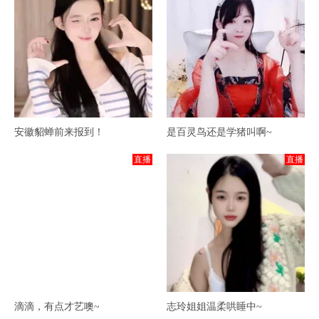
安徽貂蝉前来报到！
是百灵鸟还是学猪叫啊~
直播
直播
滴滴，有点才艺噢~
志玲姐姐温柔哄睡中~