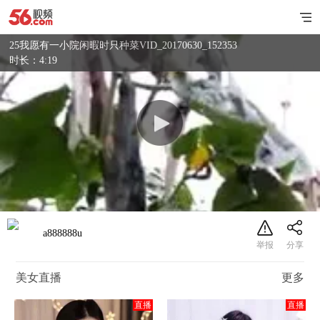
25我愿有一小院闲暇时只种菜VID_20170630_152353
时长：4:19
a888888u
美女直播
更多
直播
直播