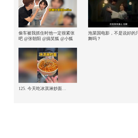
偷车被我抓住时他一定很紧张
泡菜国电影，不是说好的
吧 @张朝阳 @搞笑狐 @小狐
舞吗？
125. 今天吃冰淇淋炒面…