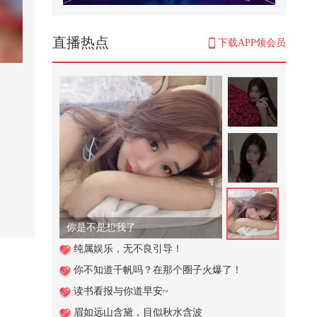
谁懂青春期的男生有多能吃@搞笑
狐 @80后小芳 @小狐 @张朝阳
794
直播热点
下载APP领会员
第1集：程玉棠在相亲时被对方以
金价太贵为由拒绝购买三金，这让
她...
11,780
当你是校园文主角【不吃压力】@
张朝阳 @小狐 @80后小芳 @搞笑
狐
1,074
【韩国小电影】姐喝醉了，弟就有
机会了
34,955
你是不是想我了
104. 你敢信，在重庆豆腐脑竟然吃
纯属娱乐，无不良引导！
麻辣的！
你不知道千帆吗？在那个圈子火爆了！
1,285
读书看报与你道早安~
重庆彭水山体崩塌新闻发布会直播
眉如远山含黛，目似秋水含波