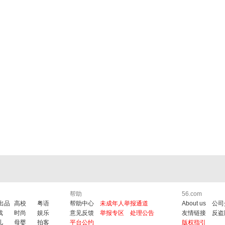
帮助
56.com
6出品
高校
粤语
帮助中心
未成年人举报通道
About us
公司
戏
时尚
娱乐
意见反馈
举报专区
处理公告
友情链接
反盗
儿
母婴
拍客
平台公约
版权指引