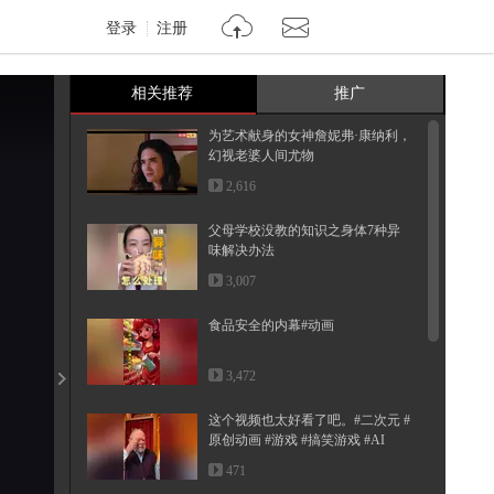
登录
注册
相关推荐
推广
为艺术献身的女神詹妮弗·康纳利，
幻视老婆人间尤物
2,616
父母学校没教的知识之身体7种异
味解决办法
3,007
食品安全的内幕#动画
3,472
这个视频也太好看了吧。#二次元 #
原创动画 #游戏 #搞笑游戏 #AI
471