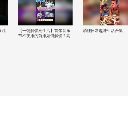
只跳
【一键解锁潮生活】首尔音乐
萌娃日常趣味生活合集
节不夜排的前排如何解锁？高
阳kintex超近距离接下班攻略！
@张朝阳 @狐言岁语 @国风舞
乐狐 @潮流生活狐 @阿畅酷酷
的 @一只飞鸿 @KPOP狐 #OM
G你夏到我了 #一不小心就潮了
#地球online秋关副本 #2026秋
季搜狐视频关注流大会