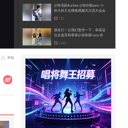
@孙滢皓Kachine @孙亦航mew 小
孙大孙又在搜狐视频关注流大会会
面啦...
739
朋友们！让我们暂停一下，恭喜这
位女嘉宾和香香@吴映香Lucia 牵
手...
2,003
萌娃在外面突遇冰雹如何安全躲避
举报
呢
1,523
花一年时间，准备一份礼物
1,907
【民族器乐】“江湖旧忆几分 听者
唏嘘感人 成败功名 八荒往事 到
头...
1,070