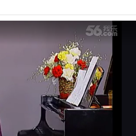
亮度
标准
饱和度
100