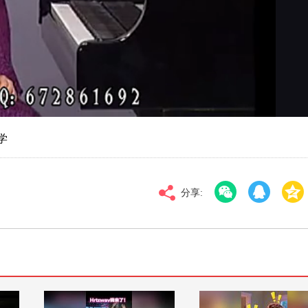
对比度
100
高清
倍速
学
分享: