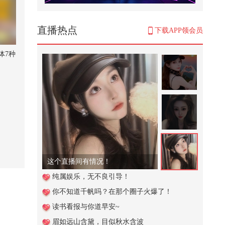
爱是回响
16,890
直播热点
下载APP领会员
【一镜解锁潮生活】这个菜王终于
吃上心心念念的空心菜了！！！！
体7种
直播中
螺...
234
涨知识！！
191
【民族器乐】“这世间本就是各人
下雪，各有各的隐晦与皎洁。”#
打...
942
柚茶
【春关登岛打卡Day10】【燥候春
纯属娱乐，无不良引导！
关】【KPOP翻跳SOLO赛道】高马
你不知道千帆吗？在那个圈子火爆了！
尾如...
1,288
读书看报与你道早安~
【一键解锁潮生活】欢迎收看高精
眉如远山含黛，目似秋水含波