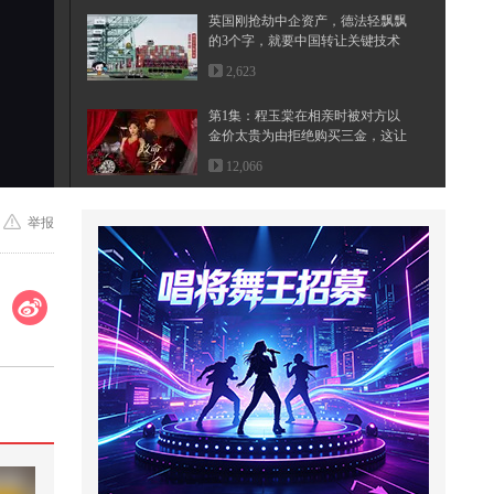
英国刚抢劫中企资产，德法轻飘飘
的3个字，就要中国转让关键技术
2,623
第1集：程玉棠在相亲时被对方以
金价太贵为由拒绝购买三金，这让
她...
12,066
#文化有时节
举报
2,439
全彩修复！1942年汪精卫“反英大
会”原音视频
482
17拿山货置换机械设备方便运输
《重生之退婚养家》
35