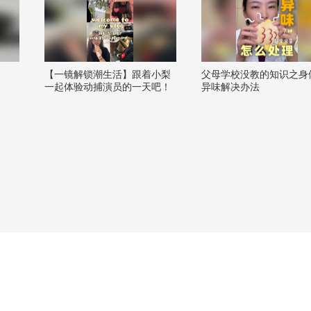
【一镜解锁潮生活】跟着小梨
父母学校没教的知识之身
一起体验动捕演员的一天吧！
异味解决办法
很呆萌哦！上班一小时下班追
星是不是很爽@张朝阳 @阿畅
酷酷的 @痘肤西施 @素部鸟_
推广图文版 @KPOP狐 @潮流
生活狐 @努力学习的总结侠 @
七弦想养猫 @涛姐是女神 @小
狐 #一不小心就潮了