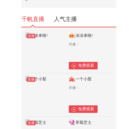
力人群看赛文婷演唱会的vlog｜两
天...
39,003
千帆直播
人气主播
沫沫来咯!
直播
开播：
免费观看
0
一个小梨
直播
开播：
免费观看
0
草莓芝士
直播