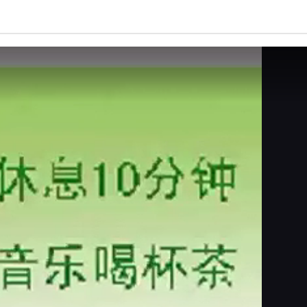
亮度
标准
饱和度
100