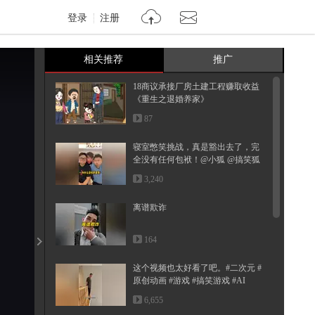
登录
注册
相关推荐
推广
18商议承接厂房土建工程赚取收益
《重生之退婚养家》
87
寝室憋笑挑战，真是豁出去了，完
全没有任何包袱！@小狐 @搞笑狐
@...
3,240
离谱欺诈
164
这个视频也太好看了吧。#二次元 #
原创动画 #游戏 #搞笑游戏 #AI
6,655