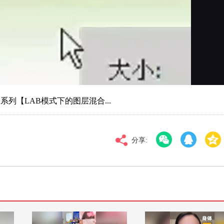
对比度
100
高清
倍速
图系列【LAB模式下的图层混合...
分享: