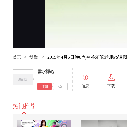
首页
>
动漫
>
2015年4月5日晚8点空谷笨笨老师PS调
雲水禪心
信息
下载
订阅
65
热门推荐