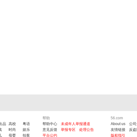
帮助
56.com
6出品
高校
粤语
帮助中心
未成年人举报通道
About us
公司
戏
时尚
娱乐
意见反馈
举报专区
处理公告
友情链接
反盗
儿
母婴
拍客
平台公约
版权指引