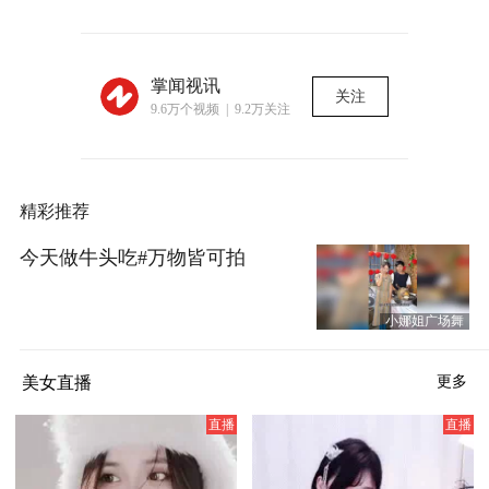
掌闻视讯
关注
9.6万个视频 | 9.2万关注
精彩推荐
今天做牛头吃#万物皆可拍
小娜姐广场舞
美女直播
更多