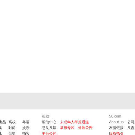
帮助
56.com
6出品
高校
粤语
帮助中心
未成年人举报通道
About us
公司
戏
时尚
娱乐
意见反馈
举报专区
处理公告
友情链接
反盗
儿
母婴
拍客
平台公约
版权指引