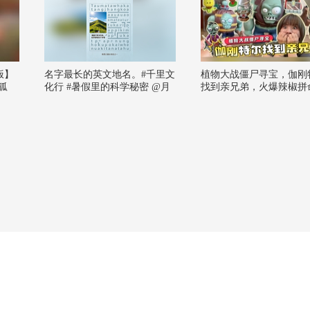
饭】
名字最长的英文地名。#千里文
植物大战僵尸寻宝，伽刚
狐
化行 #暑假里的科学秘密 @月
找到亲兄弟，火爆辣椒拼
涵书舍 @张博士聊数学 @张朝
抗！
阳 @智贤律师 @之于浅灯 @
纸鸢不用飞 @钻研生物的王小
喵 @瑶瑶吖 @演员明莉 @心
理学博士李蕊 @星际奇航 @谢
老师说药事 @小马同学努力吖
@陈小兜律师 @小丰本丰 @蒋
院长讲航天 @春华姐姐 @儿科
马大夫 @耳鼻喉刘医生 @妇产
科王贵芳医生 @付虹医生 @高
速公鹿 @公子兰兮 @嘿凤梨lik
e @航航儿 @化无止境薛老师
@科学探索小组