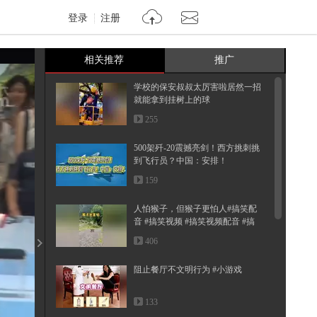
登录
注册
相关推荐
推广
学校的保安叔叔太厉害啦居然一招
就能拿到挂树上的球
255
500架歼-20震撼亮剑！西方挑刺挑
到飞行员？中国：安排！
159
人怕猴子，但猴子更怕人#搞笑配
音 #搞笑视频 #搞笑视频配音 #搞
笑...
406
阻止餐厅不文明行为 #小游戏
133