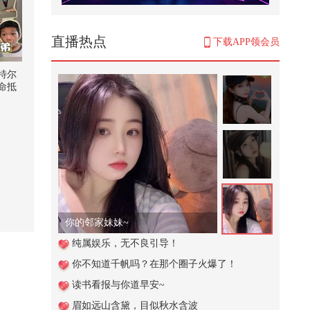
鲁米和米拉虚假的善心#动画
2,157
直播热点
下载APP领会员
【一键解锁潮生活】欢迎收看高精
力人群看赛文婷演唱会的vlog｜两
特尔
天...
命抵
38,818
【刘珈彤｜声乐小课堂】下期来啦
～#来关注流追追追个年 #新春互
动...
823
#快成长计划 #影画演绎未来之星
刚好路过，看到这个小女孩也太调
皮...
531
你的邻家妹妹~
#2026春季搜狐视频播主大会 上，
纯属娱乐，无不良引导！
@杨九郎 给搜狐时尚说了一段相声
你不知道千帆吗？在那个圈子火爆了！
~...
200
读书看报与你道早安~
萌娃日常趣味生活合集
眉如远山含黛，目似秋水含波