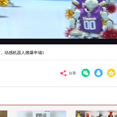
对比度
100
高清
倍速
OT」动感机器人燃爆申城1
分享: