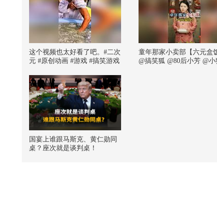
这个视频也太好看了吧。#二次
童年那家小卖部【六元盒
元 #原创动画 #游戏 #搞笑游戏
@搞笑狐 @80后小芳 @小
#AI
国宴上谁跟马斯克、黄仁勋同
桌？座次就是谈判桌！