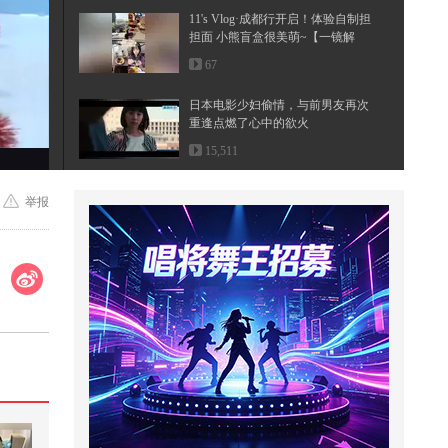
11's Vlog·成都行开启！体验自制担
担面 小熊盲盒很美萌~【一镜解
锁...
67
日本电影少妇偷情，与前男友再次
重逢点燃了心中的欲火
15,511
狐厂大拷问️@丞磊 正片来啦！#丞
举报
磊拍一场哭一场笑 丞磊片场原来
是...
54,743
大学四年被“虐得很惨”，身边尽是
够不到的天才
6,063
今天挑战小朋友版本的男生女生向
前冲，实在是太难啦！@搜狐体育
@...
1,155