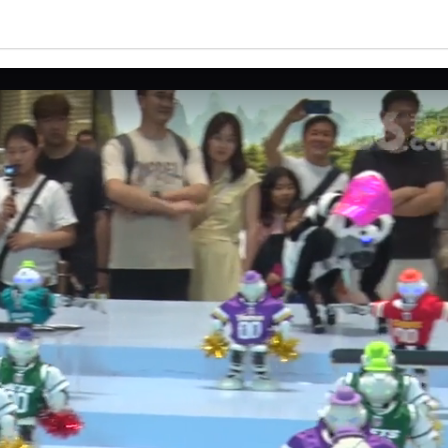
亮度
标准
饱和度
100