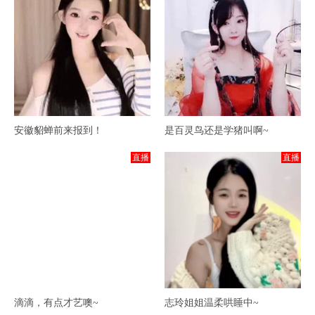
安徽貂蝉前来报到！
是百灵鸟还是学猪叫啊~
直播
直播
滴滴，有点才艺噢~
志玲姐姐温柔哄睡中~