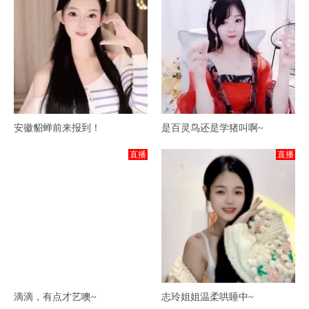
安徽貂蝉前来报到！
是百灵鸟还是学猪叫啊~
直播
直播
滴滴，有点才艺噢~
志玲姐姐温柔哄睡中~