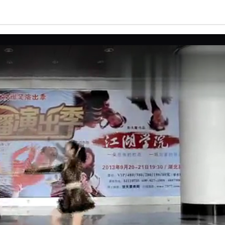
亮度
标准
饱和度
100