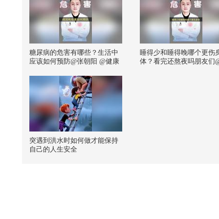
糖尿病的危害有哪些？生活中
睡得少和睡得晚哪个更伤
应该如何预防@张朝阳 @健康
体？看完还熬夜吗朋友们
狐 @儿科马大夫 @谢老师说药
朝阳 @健康狐 @儿科马大
事 @耳鼻喉刘医生 @一只飞鸿
@谢老师说药事 @耳鼻喉
@泰祺 @付虹医生 @紫秋心理
生 @王思露营养师 @紫
驿站 @心理学博士李蕊 @行侠
驿站 @妇产科王贵芳医生
好医 @皮肤科周星医生 @李老
思文医生 @皮肤科周星医
师水煮宇宙 @化无止境薛老师
泰祺 @努力学习的总结侠
#糖尿病
狐 @小丰本丰 @搜狐视
小助手 #玩转健康年轻态
突遇到洪水时如何做才能保持
自己的人生安全