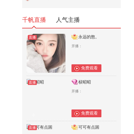
不赔
549
千帆直播
人气主播
永远的憨。
直播
开播：
免费观看
0
棂昭昭
直播
开播：
免费观看
0
可可有点困
直播