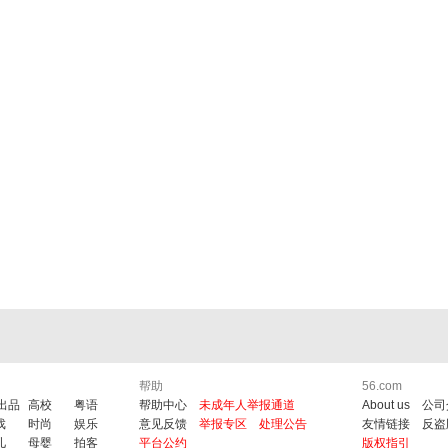
帮助
56.com
6出品
高校
粤语
帮助中心
未成年人举报通道
About us
公司
戏
时尚
娱乐
意见反馈
举报专区
处理公告
友情链接
反盗
儿
母婴
拍客
平台公约
版权指引