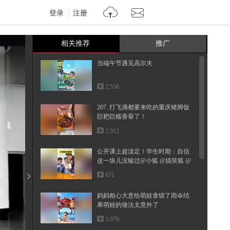
登录
注册
相关推荐
推广
当端午节遇见高尔夫
2,556
207. 打飞滴都要来吃的重庆猪脚饭
巨耙巨糯香晕了！
2,912
公开课上超淡定！学生时期：自信
这一块儿没输过@小狐 @搞笑狐 @
张...
671
妈妈粗心大意给萌娃拿错了雨伞结
果萌娃的做法太意外了
3,979