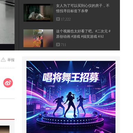
女人为了可以买到心仪的房子，不
惜找寻目标造下杀孽
17,222
这个视频也太好看了吧。#二次元 #
原创动画 #游戏 #搞笑游戏 #AI
711
唱着情歌静静的等待，何日君再来
举报
498
充气城堡老板的夏日小妙招2
2,589
麻烦给我的爱人来一杯mojito #被国
风硬控了
38.6万