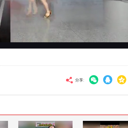
对比度
100
高清
倍速
分享: