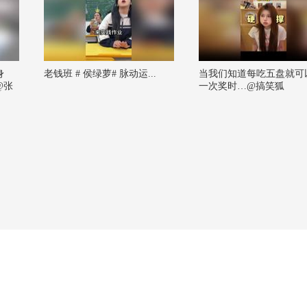
身
老钱班 # 侯绿萝# 脉动运...
当我们知道每吃五盘就可
@张
一次奖时…@搞笑狐
夫
刘医
秋心理
 @罗
生 @
 @小
频官方