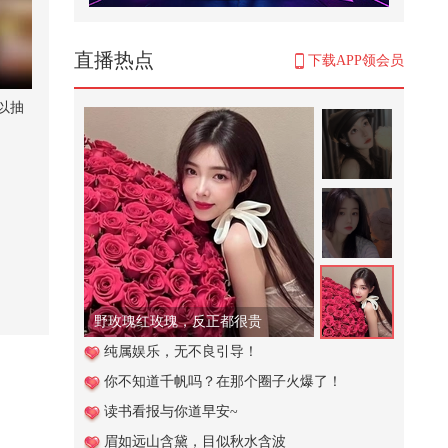
萌娃日常趣味生活合集
2,261
直播热点
下载APP领会员
美俄外长碰头后，克宫火速给中方
一个交代：俄美关系没有任何进展
以抽
251
12违禁电器会招来致命连锁惩罚
《熄灯即赴死》
48
中俄舰队主力在青岛集结完毕，必
须压一压美日31国的气焰
323
野玫瑰红玫瑰，反正都很贵
这种好事，就让我来做吧@搜狐体
纯属娱乐，无不良引导！
育 @摄影小乐 @小申小申 @郭大
你不知道千帆吗？在那个圈子火爆了！
燕紫 ...
720
读书看报与你道早安~
俄原油炼完再卖回去 印度这波稳赚
眉如远山含黛，目似秋水含波