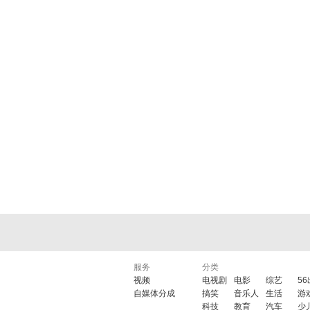
服务
分类
视频
电视剧
电影
综艺
5
自媒体分成
搞笑
音乐人
生活
游
科技
教育
汽车
少