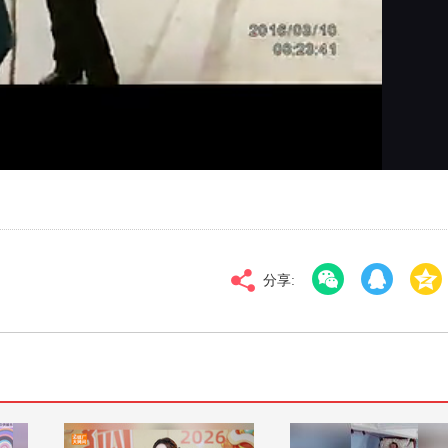
对比度
100
标清
倍速
分享: