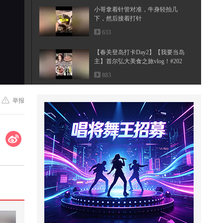
小哥拿着针管对准，牛身轻拍几
下，然后接着打针
633
【春关登岛打卡Day2】【我要当岛
主】首尔弘大美食之旅vlog！#202
6...
883
狐厂大拷问 ️@周也yeah 互动来啦！️
举报
#周也在线接和丞磊演高干文男...
1,022
老钱班 # 侯绿萝# 脉动运...
475
当监考老师是我姐#笑花笑草上线in
g #搞笑是一种贡献 @张朝阳 @搞...
3,660