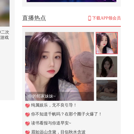
【刘珈彤｜声乐小课堂】光说不练
假把式！练声曲可以练起来啦#我
的...
883
直播热点
下载APP领会员
阻止餐厅不文明行为 #小游戏
#二次
笑游戏
154
谁懂青春期的男生有多能吃@搞笑
狐 @80后小芳 @小狐 @张朝阳
746
高血压的人平时应该怎么吃？
35.1万
你的邻家妹妹~
【一镜解锁潮生活】这个菜王终于
纯属娱乐，无不良引导！
吃上心心念念的空心菜了！！！！
你不知道千帆吗？在那个圈子火爆了！
螺...
157
读书看报与你道早安~
英国刚抢劫中企资产，德法轻飘飘
眉如远山含黛，目似秋水含波