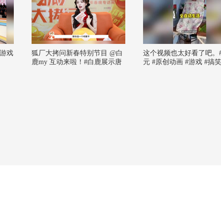
游戏
狐厂大拷问新春特别节目️ @白
这个视频也太好看了吧。
鹿my 互动来啦！#白鹿展示唐
元 #原创动画 #游戏 #搞
宫OST转音# 白鹿在线展示个
#AI
人技，《唐宫奇案之青雾凤
鸣》的OST 转音showtime，可
以进军百灵鸟赛道了 #春晚#