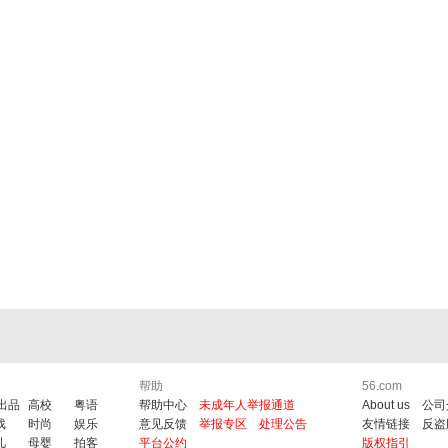
帮助
56.com
6出品
高校
粤语
帮助中心
未成年人举报通道
About us
公司
戏
时尚
娱乐
意见反馈
举报专区
处理公告
友情链接
反盗
儿
母婴
拍客
平台公约
版权指引