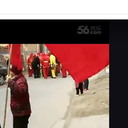
亮度
标准
饱和度
100