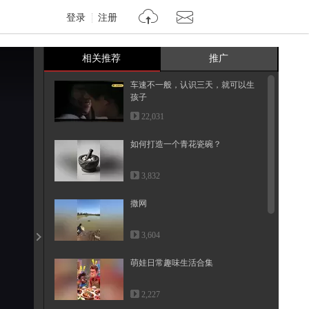
登录
注册
相关推荐
推广
车速不一般，认识三天，就可以生
孩子
22,031
如何打造一个青花瓷碗？
3,832
撒网
3,604
萌娃日常趣味生活合集
2,227