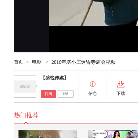
首页
>
电影
>
2016年塔小庄迷昏寺庙会视频
【盛锐传媒】
信息
下载
订阅
166
热门推荐